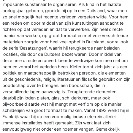
imposante kunstenaar te organiseren. Als kind in het laatste
oorlogsjaar geboren, groeide hij op in een Duitsland, waar men
zo snel mogelijk het recente verleden vergeten wilde. Voor hem
een reden om door middel van zijn kunstuitingen aandacht te
richten op dat verleden en dat te verwerken. Zijn heel directe
manier van werken, op groot formaat en met vele verschillende
materialen zorgde voor heel veel ophef in Duitsland, vooral ook
de serie ‘Besatzungen’, waarin hij terugkeerde naar beladen
locaties, die door de Duitsers bezet waren. Door middel van
deze hele directe en onverbloemde werkwijze kon men niet om
hem en vooral het verleden heen. Kiefer toont zich juist als een
politiek en maatschappelijk betrokken persoon, die elementen
uit de geschiedenis, religie, literatuur en filosofie gebruikt om zijn
boodschap over te brengen. een boodschap, die in
verschillende lagen aanwezig is. Terugkerende elementen
daarbij zijn loden platen, glas, schilderkunst, maar ook
bijvoorbeeld aarde wat hij mengt met verf om op die manier
schilderijen van groot formaat te maken. Vanaf 1993 werkt hij in
Frankrijk waar hij op een voormalig industrieterrein allerlei
immense installaties heeft gemaakt. Zijn werk laat zich
eenvoudigweg niet onder een noemer vangen. Gemakkelijk