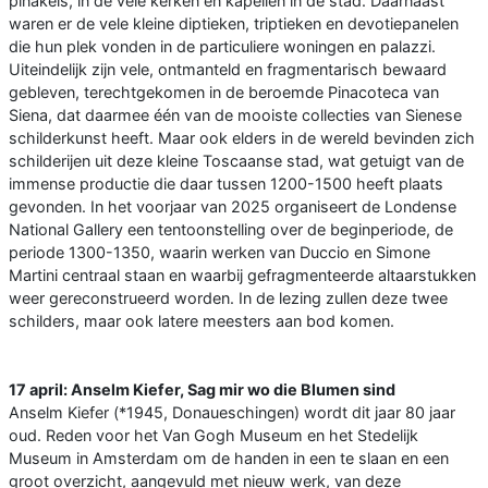
pinakels, in de vele kerken en kapellen in de stad. Daarnaast
waren er de vele kleine diptieken, triptieken en devotiepanelen
die hun plek vonden in de particuliere woningen en palazzi.
Uiteindelijk zijn vele, ontmanteld en fragmentarisch bewaard
gebleven, terechtgekomen in de beroemde Pinacoteca van
Siena, dat daarmee één van de mooiste collecties van Sienese
schilderkunst heeft. Maar ook elders in de wereld bevinden zich
schilderijen uit deze kleine Toscaanse stad, wat getuigt van de
immense productie die daar tussen 1200-1500 heeft plaats
gevonden. In het voorjaar van 2025 organiseert de Londense
National Gallery een tentoonstelling over de beginperiode, de
periode 1300-1350, waarin werken van Duccio en Simone
Martini centraal staan en waarbij gefragmenteerde altaarstukken
weer gereconstrueerd worden. In de lezing zullen deze twee
schilders, maar ook latere meesters aan bod komen.
17 april: Anselm Kiefer, Sag mir wo die Blumen sind
Anselm Kiefer (*1945, Donaueschingen) wordt dit jaar 80 jaar
oud. Reden voor het Van Gogh Museum en het Stedelijk
Museum in Amsterdam om de handen in een te slaan en een
groot overzicht, aangevuld met nieuw werk, van deze