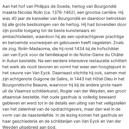
Aan het hof van Philipps de Goede, hertog van Bourgondië
maakte Nicolas Rolin (ca. 1376-1462), een grootse carrière. Hij
was 40 jaar de kanselier van Bourgondië en daardoor betrokken
bij alle grote beslissingen van de hertog. Hij had bovendien door
zijn positie toegang tot de beste kunstenaars en
ambachtslieden, waardoor hij als een opdrachtgever prachtige
en beroemde voorwerpen en gebouwen heeft nagelaten. Zoals
de zog. Rolin-Madaonna, die hij rond 1434 bij de hofschilder
Jan van Eyck voor de familiekapel in de Notre-Dame du Châtel
in Autun bestelde. Na een eerdere intensieve restauratie schittert
het werk als nooit tevoren en vormt het weer een hoogtepunt in
het oeuvre van Van Eyck. Daarnaast stichtte hij ook, samen met
zijn echtgenote Guigone de Salins, in 1443 het Hôtel Dieu in het
Bourgondische Beaune, waarvoor hij bij de andere grote naam
uit de Vlaamse schilderkunst, Rogier van der Weyden, een groot
altaarstuk bestelde. Het oude gasthuis is volledig bewaard
gebleven en werd tot in de details een uiting van het veiligstellen
van het zielenheil van de opdrachtgevers, maar dan wel in de
vorm van de naastenliefde. In de lezing komen het gasthuis en
haar geschiedenis en de schilderijen van Van Eyck en Van der
Weyden uitgebreid aan bod.