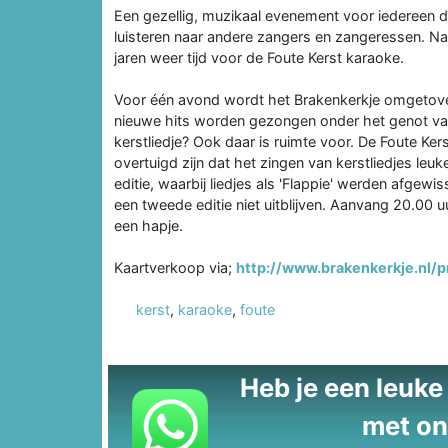
Een gezellig, muzikaal evenement voor iedereen d
luisteren naar andere zangers en zangeressen. Na e
jaren weer tijd voor de Foute Kerst karaoke.
Voor één avond wordt het Brakenkerkje omgetove
nieuwe hits worden gezongen onder het genot van 
kerstliedje? Ook daar is ruimte voor. De Foute Ker
overtuigd zijn dat het zingen van kerstliedjes leu
editie, waarbij liedjes als 'Flappie' werden afge
een tweede editie niet uitblijven. Aanvang 20.00 u
een hapje.
Kaartverkoop via;
http://www.brakenkerkje.nl/
kerst
,
karaoke
,
foute
Heb je een leuke t
met on