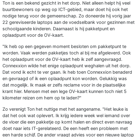
Ton is een bekend gezicht in het dorp. Niet alleen helpt hij veel
buurtbewoners op weg op ICT-gebied, maar doet hij ook het
nodige terug voor de gemeenschap. Zo doneerde hij vorig jaar
22 gereviseerde laptops aan de voedselbank voor gezinnen met
schoolgaande kinderen. Daarnaast is hij pakketpunt en
oplaadpunt voor de OV-kaart.
"Ik heb op een gegeven moment besloten om pakketpunt te
worden. Vaak werden pakketjes toch al bij me afgeleverd. Ook
het oplaadpunt voor de OV-kaart heb ik zelf aangevraagd.
Connexxion wilde het enige oplaadpunt weghalen uit het dorp.
Dat vond ik echt te ver gaan. Ik heb toen Connexxion benaderd
en gevraagd of ik een oplaadpunt kon worden. Gelukkig was
dat mogelijk. Ik maak er zelfs reclame voor in de plaatselijke
krant hier. Mensen met een lege OV-kaart kunnen toch niet 5
kilometer reizen om hem op te laden?"
Zo verenigt Ton het nuttige met het aangename. "Het leuke is
dat het ook wat oplevert. Ik krijg iedere week wel iemand over
de vloer die een pakketje op komt halen en direct even navraag
doet naar iets IT-gerelateerd. De een heeft een probleem met
een harde schijf. De ander vraagt advies voor een nieuwe laptop