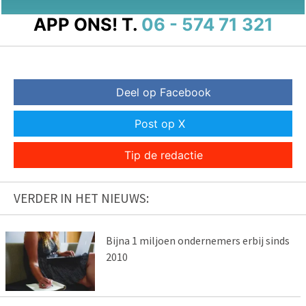
APP ONS!
T.
06 - 574 71 321
Deel op Facebook
Post op X
Tip de redactie
VERDER IN HET NIEUWS:
Bijna 1 miljoen ondernemers erbij sinds
2010