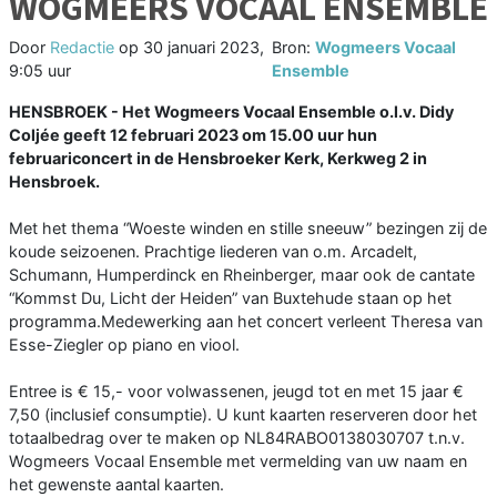
WOGMEERS VOCAAL ENSEMBLE
Door
Redactie
op
30 januari 2023,
Bron:
Wogmeers Vocaal
9:05 uur
Ensemble
HENSBROEK - Het Wogmeers Vocaal Ensemble o.l.v. Didy
Coljée geeft 12 februari 2023 om 15.00 uur hun
februariconcert in de Hensbroeker Kerk, Kerkweg 2 in
Hensbroek.
Met het thema “Woeste winden en stille sneeuw” bezingen zij de
koude seizoenen. Prachtige liederen van o.m. Arcadelt,
Schumann, Humperdinck en Rheinberger, maar ook de cantate
“Kommst Du, Licht der Heiden” van Buxtehude staan op het
programma.Medewerking aan het concert verleent Theresa van
Esse-Ziegler op piano en viool.
Entree is € 15,- voor volwassenen, jeugd tot en met 15 jaar €
7,50 (inclusief consumptie). U kunt kaarten reserveren door het
totaalbedrag over te maken op NL84RABO0138030707 t.n.v.
Wogmeers Vocaal Ensemble met vermelding van uw naam en
het gewenste aantal kaarten.