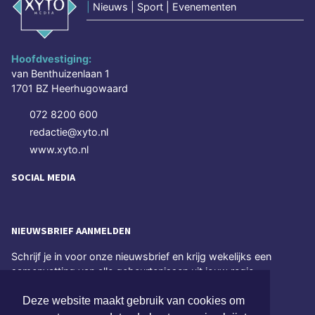
|
Nieuws | Sport | Evenementen
Hoofdvestiging:
van Benthuizenlaan 1
1701 BZ Heerhugowaard
072 8200 600
redactie@xyto.nl
www.xyto.nl
SOCIAL MEDIA
NIEUWSBRIEF AANMELDEN
Schrijf je in voor onze nieuwsbrief en krijg wekelijks een
samenvatting van alle gebeurtenissen uit jouw regio.
Deze website maakt gebruik van cookies om
Aanmelden