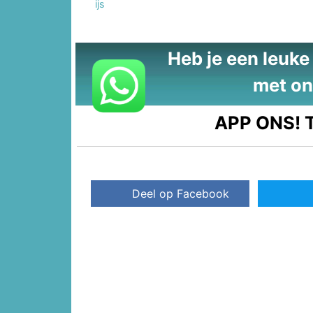
ijs
Heb je een leuke t
met on
APP ONS!
T
Deel op Facebook