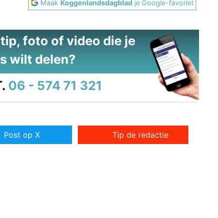
Maak
Koggenlandsdagblad
je Google-favoriet
ip, foto of video die je
s wilt delen?
.
06 - 574 71 321
Post op X
Tip de redactie