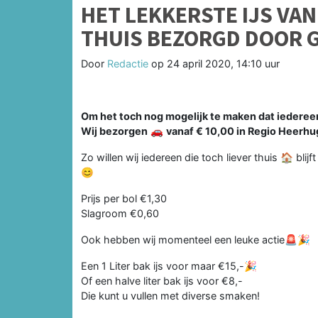
HET LEKKERSTE IJS VA
THUIS BEZORGD DOOR G
Door
Redactie
op
24 april 2020, 14:10 uur
Om het toch nog mogelijk te maken dat iedereen
Wij bezorgen
🚗
vanaf € 10,00 in Regio Heerh
Zo willen wij iedereen die toch liever thuis 🏠 bli
😊
Prijs per bol €1,30
Slagroom €0,60
Ook hebben wij momenteel een leuke actie🚨🎉
Een 1 Liter bak ijs voor maar €15,-🎉
Of een halve liter bak ijs voor €8,-
Die kunt u vullen met diverse smaken!