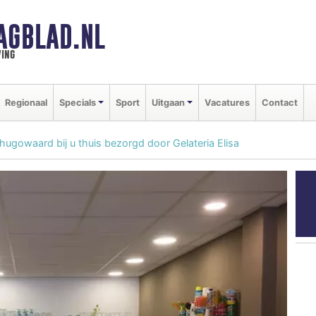
AGBLAD.NL
ing
Regionaal
Specials
Sport
Uitgaan
Vacatures
Contact
rhugowaard bij u thuis bezorgd door Gelateria Elisa