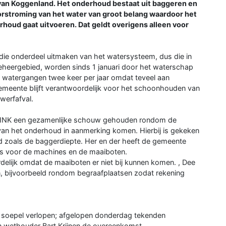
d van Koggenland. Het onderhoud bestaat uit baggeren en
rstroming van het water van groot belang waardoor het
rhoud gaat uitvoeren. Dat geldt overigens alleen voor
ie onderdeel uitmaken van het watersysteem, dus die in
 beheergebied, worden sinds 1 januari door het waterschap
atergangen twee keer per jaar omdat teveel aan
meente blijft verantwoordelijk voor het schoonhouden van
werfafval.
HHNK een gezamenlijke schouw gehouden rondom de
an het onderhoud in aanmerking komen. Hierbij is gekeken
d zoals de baggerdiepte. Her en der heeft de gemeente
 is voor de machines en de maaiboten.
rdelijk omdat de maaiboten er niet bij kunnen komen. , Dee
, bijvoorbeeld rondom begraafplaatsen zodat rekening
 soepel verlopen; afgelopen donderdag tekenden
n wethouder Bart Krijnen de overeenkomst.