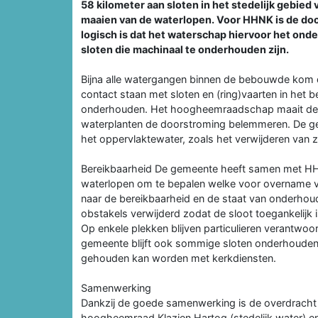
58 kilometer aan sloten in het stedelijk gebie
maaien van de waterlopen. Voor HHNK is de doo
logisch is dat het waterschap hiervoor het onde
sloten die machinaal te onderhouden zijn.
Bijna alle watergangen binnen de bebouwde kom d
contact staan met sloten en (ring)vaarten in het
onderhouden. Het hoogheemraadschap maait de w
waterplanten de doorstroming belemmeren. De ge
het oppervlaktewater, zoals het verwijderen van z
Bereikbaarheid De gemeente heeft samen met 
waterlopen om te bepalen welke voor overname v
naar de bereikbaarheid en de staat van onderhou
obstakels verwijderd zodat de sloot toegankelijk
Op enkele plekken blijven particulieren verantwoo
gemeente blijft ook sommige sloten onderhouden
gehouden kan worden met kerkdiensten.
Samenwerking
Dankzij de goede samenwerking is de overdracht
hoogheemraad Klazien Hartog (stedelijk water) e