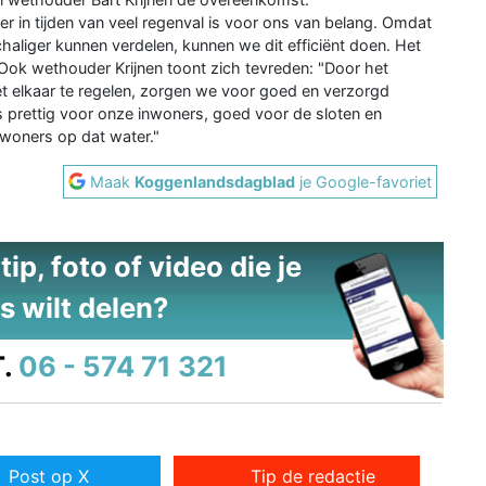
er in tijden van veel regenval is voor ons van belang. Omdat
haliger kunnen verdelen, kunnen we dit efficiënt doen. Het
” Ook wethouder Krijnen toont zich tevreden: "Door het
t elkaar te regelen, zorgen we voor goed en verzorgd
 prettig voor onze inwoners, goed voor de sloten en
inwoners op dat water."
Maak
Koggenlandsdagblad
je Google-favoriet
ip, foto of video die je
s wilt delen?
.
06 - 574 71 321
Post op X
Tip de redactie