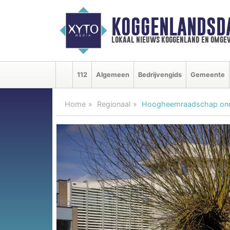
KOGGENLANDSD
lokaal nieuws koggenland en omgev
112
Algemeen
Bedrijvengids
Gemeente
Home
Regionaal
Hoogheemraadschap onde