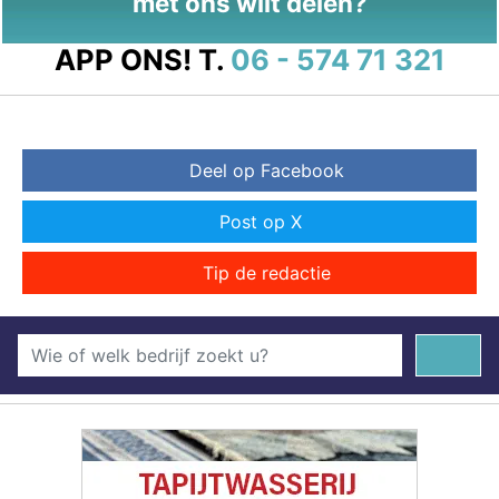
met ons wilt delen?
APP ONS!
T.
06 - 574 71 321
Deel op Facebook
Post op X
Tip de redactie