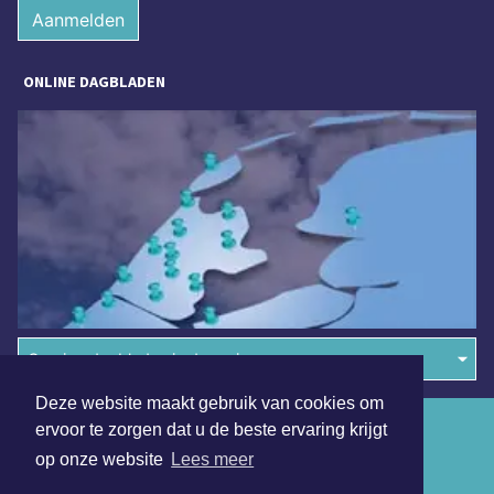
Aanmelden
ONLINE DAGBLADEN
Overige dagbladen in de regio
Deze website maakt gebruik van cookies om
Algemene voorwaarden
ervoor te zorgen dat u de beste ervaring krijgt
op onze website
Lees meer
Disclaimer