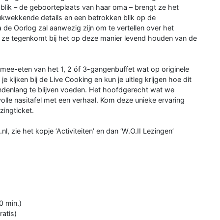
mblik – de geboorteplaats van haar oma – brengt ze het
rukwekkende details en een betrokken blik op de
de Oorlog zal aanwezig zijn om te vertellen over het
t ze tegenkomt bij het op deze manier levend houden van de
k mee-eten van het 1, 2 óf 3-gangenbuffet wat op originele
 kijken bij de Live Cooking en kun je uitleg krijgen hoe dit
denlang te blijven voeden. Het hoofdgerecht wat we
olle nasitafel met een verhaal. Kom deze unieke ervaring
zingticket.
ie het kopje ‘Activiteiten’ en dan ‘W.O.II Lezingen’
0 min.)
atis)