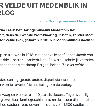
ER VELDE UIT MEDEMBLIK IN
RLOG
Bron:
Oorlogsmuseum Medemblik
Jorna Tas in het Oorlogsmuseum Medemblik het
 tijdens de Tweede Wereldoorlog. In het bijzonder staat
n der Velde (Ro), geboren in 1895 in Medemblik als dochter
 en trouwde in 1918 met haar volle neef Jonas Jacob van
t drie kinderen – onderduiken. Ro werd uiteindelijk verraden
 naar concentratiekamp Bergen-Belsen. Ze overleefde
akte een ingrijpende onderduikperiode mee, met
wonder overleefde het hele gezin de oorlog.
en Haag en werkte ruim 40 jaar als docent. Tegenwoordig
log over haar familiegeschiedenis en de lessen die daaruit te
willige gastsprekers geven inmiddels zo’n 1.500 gastlessen