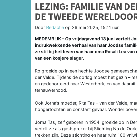
LEZING: FAMILIE VAN D
DE TWEEDE WERELDOO
Door
Redactie
op
26 mei 2025, 15:11 uur
MEDEMBLIK - Op vrijdagavond 13 juni vertelt 
indrukwekkende verhaal van haar Joodse familie
ze stil bij het leven van haar oma Rosali Lea va
van een kosjere slager.
Ro groeide op in een hechte Joodse gemeenschap
der Velde. Tijdens de oorlog moest het gezin – me
en gedeporteerd naar Westerbork, en van daaruit
ternauwernood.
Ook Jorna’s moeder, Rita Tas – van der Velde, ma
hongertochten en constant gevaar. Wonder boven 
Jorna Tas, zelf geboren in 1954, groeide op in D
vertelt ze als gastspreker bij Stichting Na de Oor
trekken zijn. Deze stichting en haar ruim 100 vrij