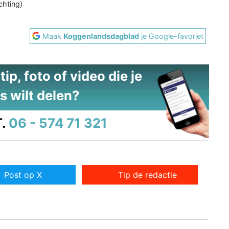
chting)
Maak
Koggenlandsdagblad
je Google-favoriet
ip, foto of video die je
s wilt delen?
.
06 - 574 71 321
Post op X
Tip de redactie