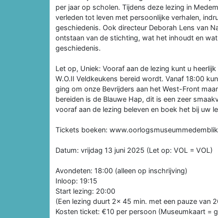
per jaar op scholen. Tijdens deze lezing in Mede
verleden tot leven met persoonlijke verhalen, ind
geschiedenis. Ook directeur Deborah Lens van Na 
ontstaan van de stichting, wat het inhoudt en wa
geschiedenis.
Let op, Uniek: Vooraf aan de lezing kunt u heerlij
W.O.II Veldkeukens bereid wordt. Vanaf 18:00 kun je
ging om onze Bevrijders aan het West-Front maan
bereiden is de Blauwe Hap, dit is een zeer smaakv
vooraf aan de lezing beleven en boek het bij uw le
Tickets boeken: www.oorlogsmuseummedemblik.nl, z
Datum: vrijdag 13 juni 2025 (Let op: VOL = VOL)
Avondeten: 18:00 (alleen op inschrijving)
Inloop: 19:15
Start lezing: 20:00
(Een lezing duurt 2x 45 min. met een pauze van 2
Kosten ticket: €10 per persoon (Museumkaart = gr