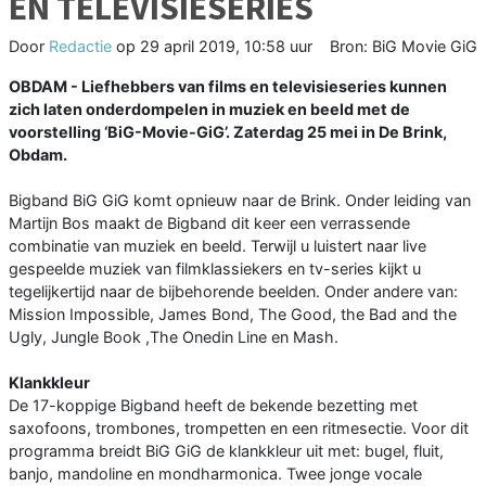
EN TELEVISIESERIES
Door
Redactie
op
29 april 2019, 10:58 uur
Bron: BiG Movie GiG
OBDAM - Liefhebbers van films en televisieseries kunnen
zich laten onderdompelen in muziek en beeld met de
voorstelling ‘BiG-Movie-GiG’. Zaterdag 25 mei in De Brink,
Obdam.
Bigband BiG GiG komt opnieuw naar de Brink. Onder leiding van
Martijn Bos maakt de Bigband dit keer een verrassende
combinatie van muziek en beeld. Terwijl u luistert naar live
gespeelde muziek van filmklassiekers en tv-series kijkt u
tegelijkertijd naar de bijbehorende beelden. Onder andere van:
Mission Impossible, James Bond, The Good, the Bad and the
Ugly, Jungle Book ,The Onedin Line en Mash.
Klankkleur
De 17-koppige Bigband heeft de bekende bezetting met
saxofoons, trombones, trompetten en een ritmesectie. Voor dit
programma breidt BiG GiG de klankkleur uit met: bugel, fluit,
banjo, mandoline en mondharmonica. Twee jonge vocale