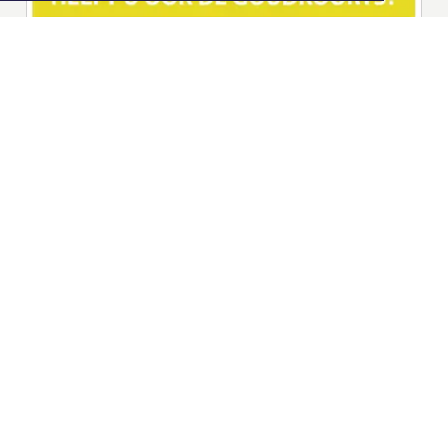
|
Nieuws | Sport | Evenementen
Hoofdvestiging:
van Benthuizenlaan 1
1701 BZ Heerhugowaard