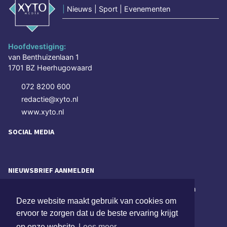
|
Nieuws | Sport | Evenementen
Hoofdvestiging:
van Benthuizenlaan 1
1701 BZ Heerhugowaard
072 8200 600
redactie@xyto.nl
www.xyto.nl
SOCIAL MEDIA
NIEUWSBRIEF AANMELDEN
Schrijf je in voor onze nieuwsbrief en krijg wekelijks een
samenvatting van alle gebeurtenissen uit jouw regio.
Deze website maakt gebruik van cookies om
ervoor te zorgen dat u de beste ervaring krijgt
Aanmelden
op onze website
Lees meer