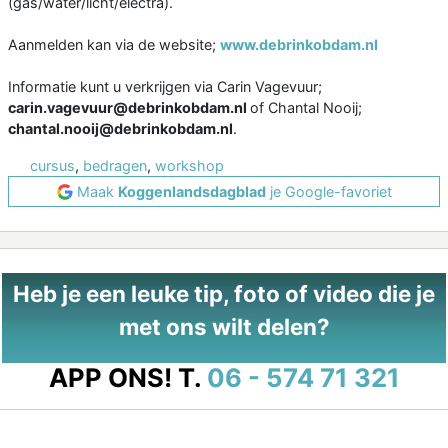
(gas/water/licht/electra).
Aanmelden kan via de website;
www.debrinkobdam.nl
Informatie kunt u verkrijgen via Carin Vagevuur;
carin.vagevuur@debrinkobdam.nl
of Chantal Nooij;
chantal.nooij@debrinkobdam.nl
.
cursus
,
bedragen
,
workshop
Maak
Koggenlandsdagblad
je Google-favoriet
Heb je een leuke tip, foto of video die je
met ons wilt delen?
APP ONS!
T.
06 - 574 71 321