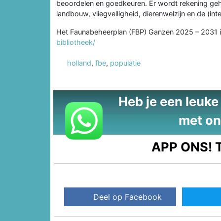
beoordelen en goedkeuren. Er wordt rekening geh
landbouw, vliegveiligheid, dierenwelzijn en de (i
Het Faunabeheerplan (FBP) Ganzen 2025 – 2031 i
bibliotheek/
holland
,
fbe
,
populatie
Heb je een leuke t
met on
APP ONS!
T
Deel op Facebook