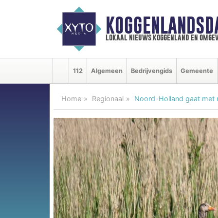
KOGGENLANDSD
lokaal nieuws koggenland en omgev
112
Algemeen
Bedrijvengids
Gemeente
Home
Regionaal
Noord-Holland gaat met n