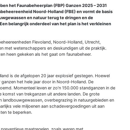
en het Faunabeheerplan (FBP) Ganzen 2025 – 2031
nabeheereenheid Noord-Holland (FBE) en vormt de basis
ouwgewassen en natuur terug te dringen en de
Een belangrijk onderdeel van het plan is het verkleinen
beheereenheden Flevoland, Noord-Holland, Utrecht,
n met wetenschappers en deskundigen uit de praktijk.
zen heen gekeken als het gaat om faunabeheer.
and is de afgelopen 20 jaar explosief gestegen. Hoewel
er ganzen het hele jaar door in Noord-Holland. De
emd. Momenteel leven er zo'n 150.000 standganzen in de
 de komst van trekganzen uit andere landen. De grote
aan landbouwgewassen, overbegrazing in natuurgebieden en
jaarlijks vele miljoenen aan schadevergoedingen uit aan
ten te beperken.
m preventieve maatregelen, zoals weren met