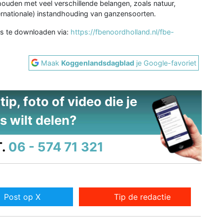
ouden met veel verschillende belangen, zoals natuur,
nternationale) instandhouding van ganzensoorten.
s te downloaden via:
https://fbenoordholland.nl/fbe-
Maak
Koggenlandsdagblad
je Google-favoriet
ip, foto of video die je
s wilt delen?
.
06 - 574 71 321
Post op X
Tip de redactie