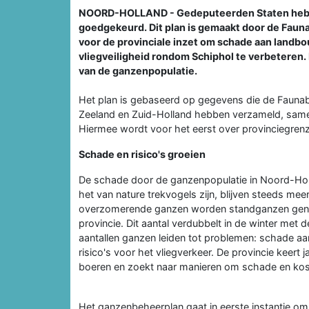
NOORD-HOLLAND - Gedeputeerden Staten hebb
goedgekeurd. Dit plan is gemaakt door de Fau
voor de provinciale inzet om schade aan landb
vliegveiligheid rondom Schiphol te verbeteren. 
van de ganzenpopulatie.
Het plan is gebaseerd op gegevens die de Fauna
Zeeland en Zuid-Holland hebben verzameld, same
Hiermee wordt voor het eerst over provinciegren
Schade en risico's groeien
De schade door de ganzenpopulatie in Noord-Holl
het van nature trekvogels zijn, blijven steeds me
overzomerende ganzen worden standganzen geno
provincie. Dit aantal verdubbelt in de winter met
aantallen ganzen leiden tot problemen: schade 
risico's voor het vliegverkeer. De provincie keert 
boeren en zoekt naar manieren om schade en kos
Het ganzenbeheerplan gaat in eerste instantie o