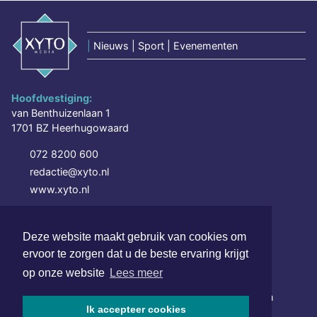
|
Nieuws | Sport | Evenementen
Hoofdvestiging:
van Benthuizenlaan 1
1701 BZ Heerhugowaard
072 8200 600
redactie@xyto.nl
www.xyto.nl
SOCIAL MEDIA
Deze website maakt gebruik van cookies om
ervoor te zorgen dat u de beste ervaring krijgt
NIEUWSBRIEF AANMELDEN
op onze website
Lees meer
Schrijf je in voor onze nieuwsbrief en krijg wekelijks een
Ik accepteer cookies
samenvatting van alle gebeurtenissen uit jouw regio.