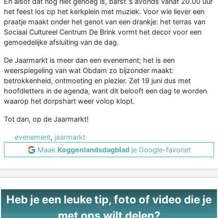
En alsof dat nog niet genoeg is, barst ’s avonds vanaf 20.00 uur
het feest los op het kerkplein met muziek. Voor wie liever een
praatje maakt onder het genot van een drankje: het terras van
Sociaal Cultureel Centrum De Brink vormt het decor voor een
gemoedelijke afsluiting van de dag.
De Jaarmarkt is meer dan een evenement; het is een
weerspiegeling van wat Obdam zo bijzonder maakt:
betrokkenheid, ontmoeting en plezier. Zet 19 juni dus met
hoofdletters in de agenda, want dit belooft een dag te worden
waarop het dorpshart weer volop klopt.
Tot dan, op de Jaarmarkt!
evenement
,
jaarmarkt
Maak
Koggenlandsdagblad
je Google-favoriet
Heb je een leuke tip, foto of video die je
met ons wilt delen?