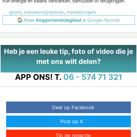
hun energie en balans versterken, behouden of terugkrijgen.
goorn
,
mantelzorgcentrum
,
mantelzorgers
Maak
Koggenlandsdagblad
je Google-favoriet
Heb je een leuke tip, foto of video die je
met ons wilt delen?
APP ONS!
T.
06 - 574 71 321
Deel op Facebook
Post op X
Tip de redactie