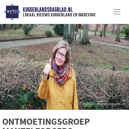
KOGGENLANDSDAGBLAD.NL
lokaal nieuws koggenland en omgeving
ONTMOETINGSGROEP