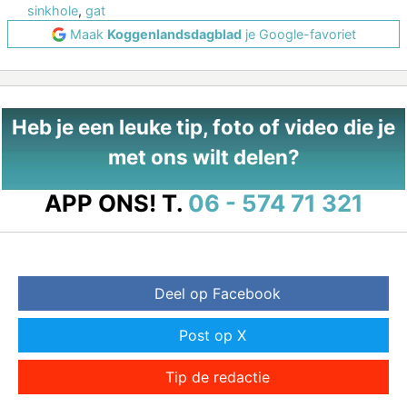
sinkhole
,
gat
Maak
Koggenlandsdagblad
je Google-favoriet
Heb je een leuke tip, foto of video die je
met ons wilt delen?
APP ONS!
T.
06 - 574 71 321
Deel op Facebook
Post op X
Tip de redactie