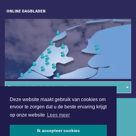
ONLINE DAGBLADEN
Overige dagbladen in de regio
Deze website maakt gebruik van cookies om
Algemene voorwaarden
ervoor te zorgen dat u de beste ervaring krijgt
op onze website
Lees meer
Disclaimer
Privacy Statement
Ik accepteer cookies