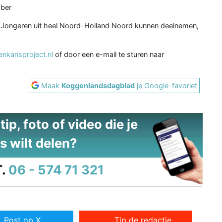
mber
ig. Jongeren uit heel Noord-Holland Noord kunnen deelnemen,
kansproject.nl
of door een e-mail te sturen naar
Maak
Koggenlandsdagblad
je Google-favoriet
ip, foto of video die je
s wilt delen?
.
06 - 574 71 321
Post op X
Tip de redactie