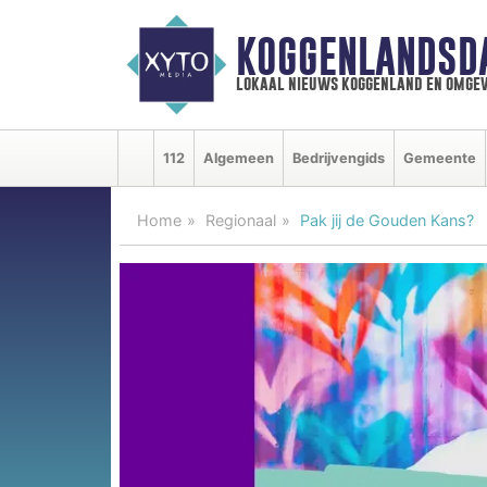
KOGGENLANDSD
lokaal nieuws koggenland en omgev
112
Algemeen
Bedrijvengids
Gemeente
Home
Regionaal
Pak jij de Gouden Kans?