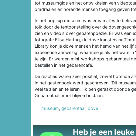
tot museumgids en het ontwikkelen van videotour
omdraaien en horende mensen toegang geven tot 
In het pop-up museum was er van alles te beleve
tolk door de tentoonstelling over de dovengeschi
zien en video's over gebarenpoëzie. Er was een e
fotografe Elisa Hartog, de dove kunstenaar Timoth
Library kon je dove mensen het hemd van het lijf 
experience aanwezig, waarmee je als het ware in
te zijn. Er werden mini-workshops gebarentaal ge
bestellen in het gebarencafé.
De reacties waren zeer positief, zowel horende 
In het gastenboek werd geschreven: 'Dit museum 
veel te zien en te leren.' 'Ik ben geraakt door de
Gebarentaal moet blijven bestaan.'
museum
,
gebarentaal
,
dove
Heb je een leuke t