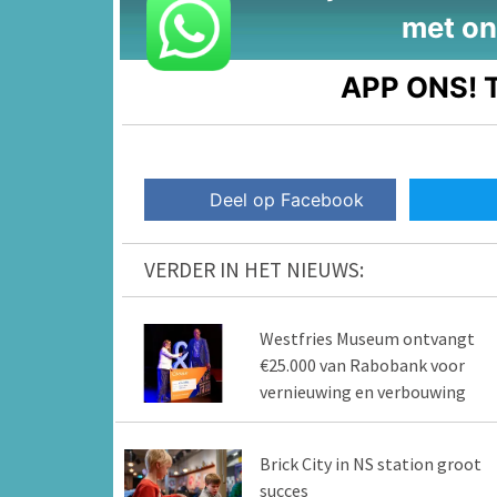
met on
APP ONS!
T
Deel op Facebook
VERDER IN HET NIEUWS:
Westfries Museum ontvangt
€25.000 van Rabobank voor
vernieuwing en verbouwing
Brick City in NS station groot
succes