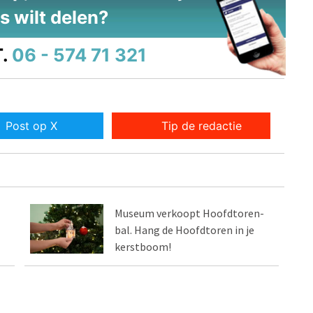
s wilt delen?
.
06 - 574 71 321
Post op X
Tip de redactie
Museum verkoopt Hoofdtoren-
bal. Hang de Hoofdtoren in je
kerstboom!