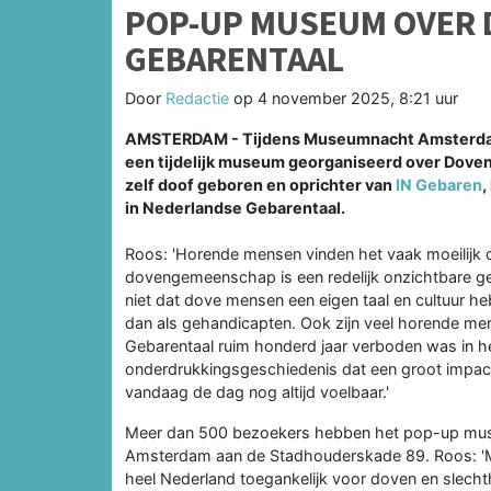
POP-UP MUSEUM OVER 
GEBARENTAAL
Door
Redactie
op
4 november 2025, 8:21 uur
AMSTERDAM - Tijdens Museumnacht Amsterdam 
een tijdelijk museum georganiseerd over Doven
zelf doof geboren en oprichter van
IN Gebaren
,
in Nederlandse Gebarentaal.
Roos: 'Horende mensen vinden het vaak moeilijk om
dovengemeenschap is een redelijk onzichtbare 
niet dat dove mensen een eigen taal en cultuur heb
dan als gehandicapten. Ook zijn veel horende me
Gebarentaal ruim honderd jaar verboden was in h
onderdrukkingsgeschiedenis dat een groot impa
vandaag de dag nog altijd voelbaar.'
Meer dan 500 bezoekers hebben het pop-up museu
Amsterdam aan de Stadhouderskade 89. Roos: 'M
heel Nederland toegankelijk voor doven en slech