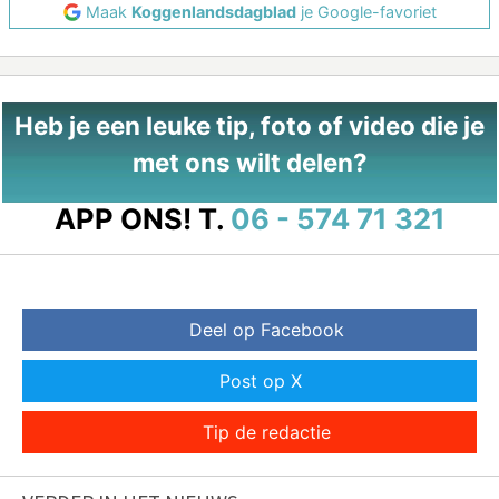
Maak
Koggenlandsdagblad
je Google-favoriet
Heb je een leuke tip, foto of video die je
met ons wilt delen?
APP ONS!
T.
06 - 574 71 321
Deel op Facebook
Post op X
Tip de redactie