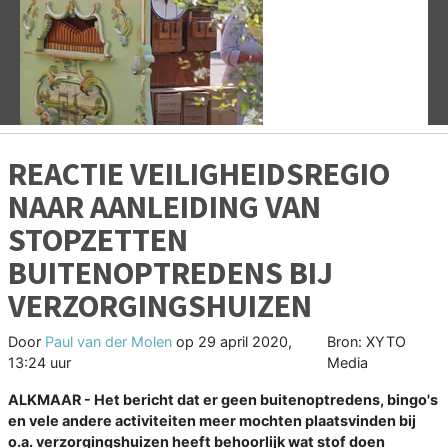
Vorige
V
REACTIE VEILIGHEIDSREGIO
NAAR AANLEIDING VAN
STOPZETTEN
BUITENOPTREDENS BIJ
VERZORGINGSHUIZEN
Door
Paul van der Molen
op
29 april 2020,
Bron: XYTO
13:24 uur
Media
ALKMAAR - Het bericht dat er geen buitenoptredens, bingo's
en vele andere activiteiten meer mochten plaatsvinden bij
o.a. verzorgingshuizen heeft behoorlijk wat stof doen