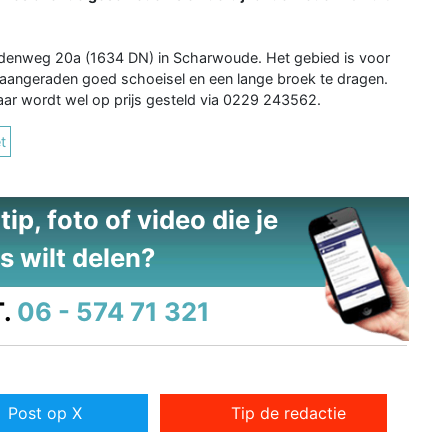
edenweg 20a (1634 DN) in Scharwoude. Het gebied is voor
t aangeraden goed schoeisel en een lange broek te dragen.
maar wordt wel op prijs gesteld via 0229 243562.
t
ip, foto of video die je
s wilt delen?
.
06 - 574 71 321
Post op X
Tip de redactie