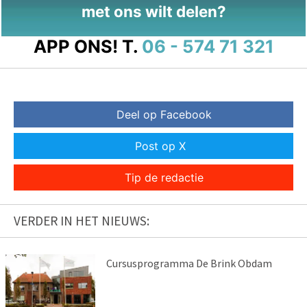
met ons wilt delen?
APP ONS!
T.
06 - 574 71 321
Deel op Facebook
Post op X
Tip de redactie
VERDER IN HET NIEUWS:
Cursusprogramma De Brink Obdam