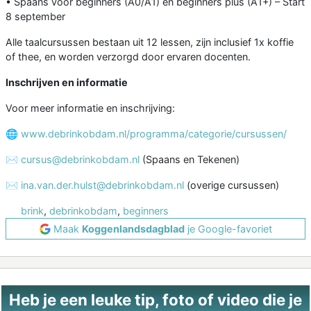
• Spaans voor beginners (A0/A1) en beginners plus (A1+) – Start
8 september
Alle taal­cursussen bestaan uit 12 lessen, zijn inclusief 1x koffie
of thee, en worden verzorgd door ervaren docenten.
Inschrijven en informatie
Voor meer informatie en inschrijving:
🌐
www.debrinkobdam.nl/programma/categorie/cursussen/
✉️
cursus@debrinkobdam.nl
(Spaans en Tekenen)
✉️
ina.van.der.hulst@debrinkobdam.nl
(overige cursussen)
brink
,
debrinkobdam
,
beginners
Maak
Koggenlandsdagblad
je Google-favoriet
Heb je een leuke tip, foto of video die je