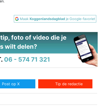
en.
Maak
Koggenlandsdagblad
je Google-favoriet
ip, foto of video die je
s wilt delen?
.
06 - 574 71 321
Post op X
Tip de redactie