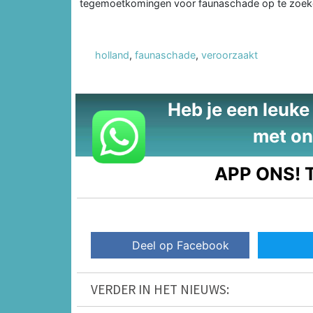
tegemoetkomingen voor faunaschade op te zoek
holland
,
faunaschade
,
veroorzaakt
Heb je een leuke t
met on
APP ONS!
T
Deel op Facebook
VERDER IN HET NIEUWS: