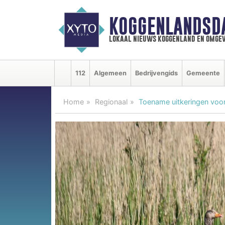
KOGGENLANDSD
lokaal nieuws koggenland en omgev
112
Algemeen
Bedrijvengids
Gemeente
Home
Regionaal
Toename uitkeringen voo