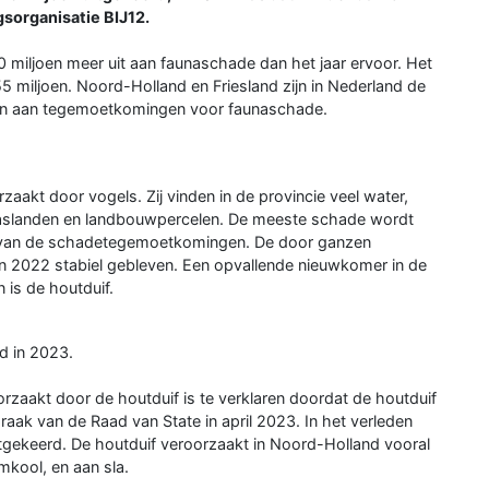
ngsorganisatie BIJ12.
 miljoen meer uit aan faunaschade dan het jaar ervoor. Het
5 miljoen. Noord-Holland en Friesland zijn in Nederland de
ven aan tegemoetkomingen voor faunaschade.
akt door vogels. Zij vinden in de provincie veel water,
graslanden en landbouwpercelen. De meeste schade wordt
 van de schadetegemoetkomingen. De door ganzen
n 2022 stabiel gebleven. Een opvallende nieuwkomer in de
 is de houtduif.
d in 2023.
zaakt door de houtduif is te verklaren doordat de houtduif
aak van de Raad van State in april 2023. In het verleden
tgekeerd. De houtduif veroorzaakt in Noord-Holland vooral
kool, en aan sla.