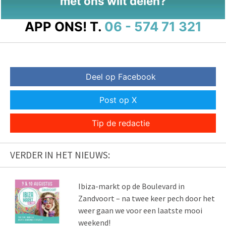
met ons wilt delen?
APP ONS!
T.
06 - 574 71 321
Deel op Facebook
Post op X
Tip de redactie
VERDER IN HET NIEUWS:
Ibiza-markt op de Boulevard in
Zandvoort – na twee keer pech door het
weer gaan we voor een laatste mooi
weekend!