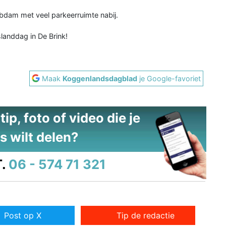
 Obdam met veel parkeerruimte nabij.
anddag in De Brink!
Maak
Koggenlandsdagblad
je Google-favoriet
ip, foto of video die je
s wilt delen?
.
06 - 574 71 321
Post op X
Tip de redactie