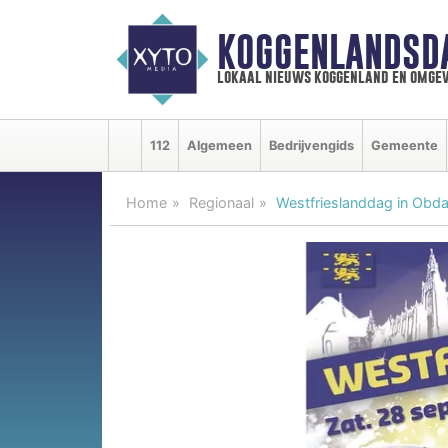
KOGGENLANDSD
lokaal nieuws koggenland en omgev
112
Algemeen
Bedrijvengids
Gemeente
Home
Regionaal
Westfrieslanddag in Obd