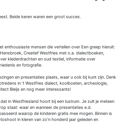
eest. Beide keren waren een groot succes.
met enthousiaste mensen die vertellen over Een greep hieruit:
Hensbroek, Creatief Westfries met o.a. dialectboeken,
ver klederdrachten en oud textiel, informatie over
iedenis en fotografie.
zingen en presentaties plaats, waar u ook bij kunt zijn. Denk
redens in ’t Westfries dialect, koolboeten, archeologie,
ect Bleijs en nog meer interessants!
at in Westfriesland hoort bij een lustrum. Je zult je meteen
rop staat: waar en wanneer de presentaties e.d.
epasseerd waarop de kinderen gratis mee mogen. Binnen is
otoshoot in kleren van zo’n honderd jaar geleden en