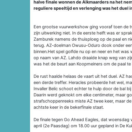
halve finale wonnen de Alkmaarders na het ne
reguliere speeltijd en verlenging was het duel i
Een grootse vuurwerkshow ging vooraf toen de tw
zijn uitwerking niet. In de eerste helft was er spr
Zamburek namens de thuisploeg op de paal en nie
terug. AZ-doelman Owusu-Oduro dook onder een c
binnen.Het spel golfde nu op en neer en het was 
op naam van AZ. Lahdo draaide knap weg van zijn
was het de beurt aan Koopmeiners om de paal te 
De rust haalde helaas de vaart uit het duel. AZ 
een derde treffer. Heracles probeerde het wel, ma
Invaller Belic schoot echter te hulp door de bal b
Daarin werd geknokt om elke centimeter, maar goa
strafschoppenreeks miste AZ twee keer, maar de v
achtste keer in de bekerfinale staat.
De finale tegen Go Ahead Eagles, dat woensdag 
april (2e Paasdag) om 18.00 uur gepland in De Ku