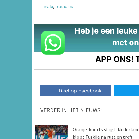
finale
,
heracles
Heb je een leuke t
met on
APP ONS!
T
Deel op Facebook
VERDER IN HET NIEUWS:
Oranje-koorts stijgt: Nederlan
klopt Turkije na rust en treft