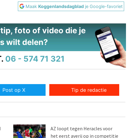
Maak
Koggenlandsdagblad
je Google-favoriet
ip, foto of video die je
s wilt delen?
.
06 - 574 71 321
Post op X
Tip de redactie
d
AZ loopt tegen Heracles voor
het eerst averij op in competitie