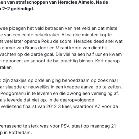
men van strafschoppen van Heracles Almelo. Na de
n 2-2 geëindigd.
ee ploegen het veld betraden van het veld en dat miste
ake van een echte bekerkraker. Al na drie minuten kopte
t veel later opende Poku de score. Heracles deed snel wat
orner van Bruns door en Mirani kopte van dichtbij
wachten op de derde goal. Die viel na een half uur en kwam
 opponent en schoot de bal prachtig binnen. Kort daarop
raken.
had zijn zaakjes op orde en ging behoedzaam op zoek naar
ar slaagde er nauwelijks in een knappe aanval op te zetten.
ij Podgoreanu in te leveren en die dwong een verlenging af.
ls leverde dat niet op. In de daaropvolgende
erliezend finalist van 2012 3 keer, waardoor AZ voor de
verrassend te sterk was voor PSV, staat op maandag 21
ip in Rotterdam.