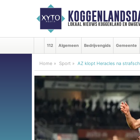
KOGGENLANDSD
lokaal nieuws koggenland en omgev
112
Algemeen
Bedrijvengids
Gemeente
Home
Sport
AZ klopt Heracles na strafsc