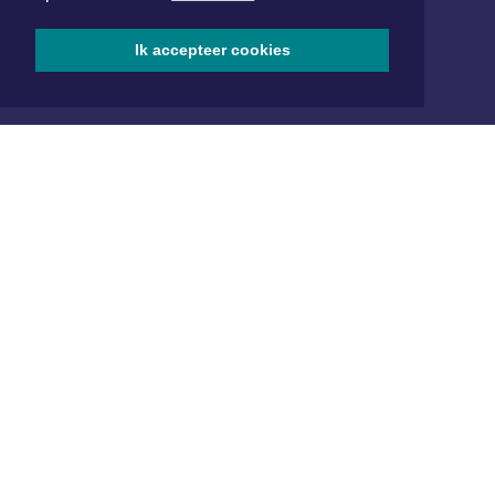
www.xyto.nl
SOCIAL MEDIA
Ik accepteer cookies
NIEUWSBRIEF AANMELDEN
Schrijf je in voor onze nieuwsbrief en krijg wekelijks een
samenvatting van alle gebeurtenissen uit jouw regio.
Aanmelden
ONLINE DAGBLADEN