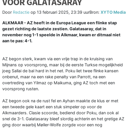
VOOR GALATASARAY
Door
Redactie
op
13 februari 2025, 23:39 uur
Bron:
XYTO Media
ALKMAAR - AZ heeft in de Europa League een flinke stap
gezet richting de laatste zestien. Galatasaray, dat in
november nog 1-1 speelde in Alkmaar, kwam er ditmaal niet
aan te pas: 4-1.
AZ begon sterk, kwam via een vrije trap in de kruising van
Mijnans op voorsprong, maar bij de eerste Turkse mogelijkheid
joeg Sallai de bal hard in het net. Poku liet twee flinke kansen
onbenut, maar na een rake penalty van Parrott, na een
overtreding van Yilmaz op Maikuma, ging AZ toch met een
voorsprong rusten.
AZ begon ook na de rust fel en Ayhan maakte de klus er met
een tweede gele kaart een stuk simpeler op voor de
Alkmaarders. Clasie scoorde, bediend door Poku, dan ook al
snel de 3-1. Galatasaray bleef slordig achterin en het gretige AZ
ging door waarbij Møller-Wolfe zorgde voor een nog