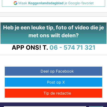
Maak
Koggenlandsdagblad
je Google-favoriet
Heb je een leuke tip, foto of video die je
met ons wilt delen?
APP ONS!
T.
06 - 574 71 321
Deel op Facebook
Post op X
Tip de redactie