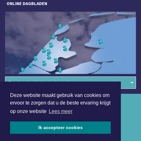
ONLINE DAGBLADEN
Overige dagbladen in de regio
Deze website maakt gebruik van cookies om
Algemene voorwaarden
ervoor te zorgen dat u de beste ervaring krijgt
op onze website
Lees meer
Disclaimer
Privacy Statement
Ik accepteer cookies
Copyright (c) 2026 | Koggenlandsdagblad.nl - Alle rechten