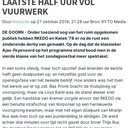
LAATSTE HALF UUR VOL
VUURWERK
Door
Redactie
op
27 oktober 2019, 21:28 uur
Bron: XYTO Media
DE GOORN - Onder toeziend oog van het ruim opgekomen
publiek hebben RKEDO en Kwiek '78 er na de rust een
zinderende derby van gemaakt. Op de dag dat de klassieker
Ajax-Feyenoord op het programma stond bood men in de
vierde klasse van het zondagvoetbal meer spektakel.
In een soms stevig, maar toch sportief duel leverden de eerste
helft geen doelpunten op, en hetzelfde gold voor de
openingsfase van het tweede bedrijf. Hoe anders was het toen
het eerste uur er op zat. Bas Pronk bracht de thuisploeg op
voorsprong, maar via Loys Karel was de stand alweer snel
gelijk. Een handsbal van Kremer zorgde ervoor dat RKEDO via
een benutte strafschop van Korporaal op een hernieuwde
voorsprong kwamen, maar met het eigen doelpunt van Mrarijn
Rus leek men toch op een puntendeling te eindigen. Dit werd
echter drie minuten voor tijd recht gezet door broer Thijs Rus