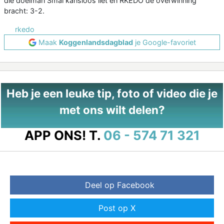
die doelman Smal kansloos liet en RKEDO de overwinning
bracht: 3-2.
rkedo
Maak
Koggenlandsdagblad
je Google-favoriet
Heb je een leuke tip, foto of video die je
met ons wilt delen?
APP ONS!
T.
06 - 574 71 321
Deel op Facebook
Post op X