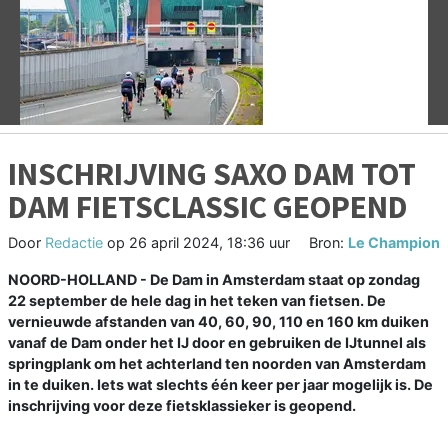
Vorige
V
INSCHRIJVING SAXO DAM TOT
DAM FIETSCLASSIC GEOPEND
Door
Redactie
op
26 april 2024, 18:36 uur
Bron:
Le Champion
NOORD-HOLLAND - De Dam in Amsterdam staat op zondag
22 september de hele dag in het teken van fietsen. De
vernieuwde afstanden van 40, 60, 90, 110 en 160 km duiken
vanaf de Dam onder het IJ door en gebruiken de IJtunnel als
springplank om het achterland ten noorden van Amsterdam
in te duiken. Iets wat slechts één keer per jaar mogelijk is. De
inschrijving voor deze fietsklassieker is geopend.