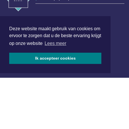
Hoofdvestiging:
van Benthuizenlaan 1
Deze website maakt gebruik van cookies om
1701 BZ Heerhugowaard
ervoor te zorgen dat u de beste ervaring krijgt
072 8200 600
op onze website
Lees meer
redactie@xyto.nl
www.xyto.nl
Ik accepteer cookies
SOCIAL MEDIA
NIEUWSBRIEF AANMELDEN
Schrijf je in voor onze nieuwsbrief en krijg wekelijks een
samenvatting van alle gebeurtenissen uit jouw regio.
Aanmelden