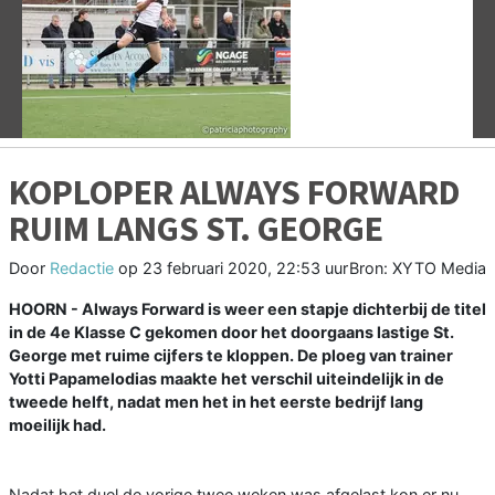
Vorige
V
KOPLOPER ALWAYS FORWARD
RUIM LANGS ST. GEORGE
Door
Redactie
op
23 februari 2020, 22:53 uur
Bron: XYTO Media
HOORN - Always Forward is weer een stapje dichterbij de titel
in de 4e Klasse C gekomen door het doorgaans lastige St.
George met ruime cijfers te kloppen. De ploeg van trainer
Yotti Papamelodias maakte het verschil uiteindelijk in de
tweede helft, nadat men het in het eerste bedrijf lang
moeilijk had.
Nadat het duel de vorige twee weken was afgelast kon er nu