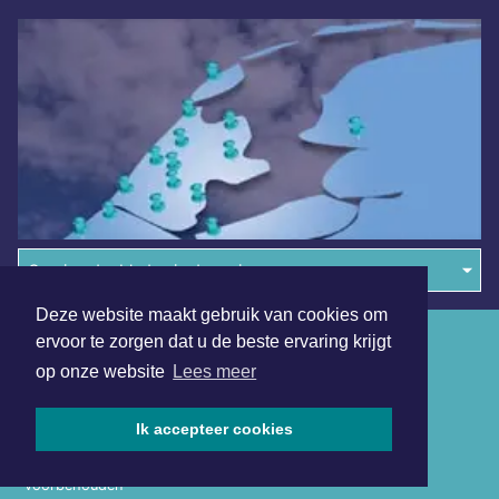
Overige dagbladen in de regio
Deze website maakt gebruik van cookies om
Algemene voorwaarden
ervoor te zorgen dat u de beste ervaring krijgt
op onze website
Lees meer
Disclaimer
Privacy Statement
Ik accepteer cookies
Copyright (c) 2026 | Koggenlandsdagblad.nl - Alle rechten
voorbehouden