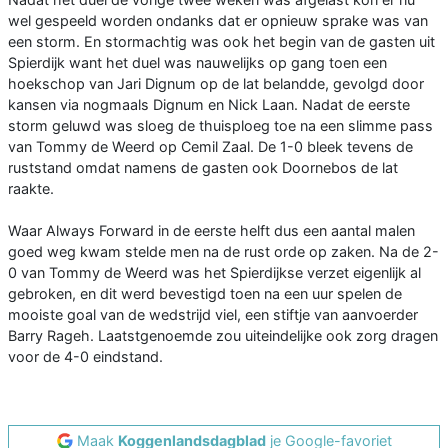
wel gespeeld worden ondanks dat er opnieuw sprake was van
een storm. En stormachtig was ook het begin van de gasten uit
Spierdijk want het duel was nauwelijks op gang toen een
hoekschop van Jari Dignum op de lat belandde, gevolgd door
kansen via nogmaals Dignum en Nick Laan. Nadat de eerste
storm geluwd was sloeg de thuisploeg toe na een slimme pass
van Tommy de Weerd op Cemil Zaal. De 1-0 bleek tevens de
ruststand omdat namens de gasten ook Doornebos de lat
raakte.
Waar Always Forward in de eerste helft dus een aantal malen
goed weg kwam stelde men na de rust orde op zaken. Na de 2-
0 van Tommy de Weerd was het Spierdijkse verzet eigenlijk al
gebroken, en dit werd bevestigd toen na een uur spelen de
mooiste goal van de wedstrijd viel, een stiftje van aanvoerder
Barry Rageh. Laatstgenoemde zou uiteindelijke ook zorg dragen
voor de 4-0 eindstand.
Maak
Koggenlandsdagblad
je Google-favoriet