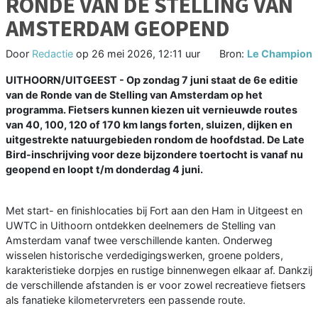
RONDE VAN DE STELLING VAN
AMSTERDAM GEOPEND
Door
Redactie
op
26 mei 2026, 12:11 uur
Bron:
Le Champion
UITHOORN/UITGEEST - Op zondag 7 juni staat de 6e editie
van de Ronde van de Stelling van Amsterdam op het
programma. Fietsers kunnen kiezen uit vernieuwde routes
van 40, 100, 120 of 170 km langs forten, sluizen, dijken en
uitgestrekte natuurgebieden rondom de hoofdstad. De Late
Bird-inschrijving voor deze bijzondere toertocht is vanaf nu
geopend en loopt t/m donderdag 4 juni.
Met start- en finishlocaties bij Fort aan den Ham in Uitgeest en
UWTC in Uithoorn ontdekken deelnemers de Stelling van
Amsterdam vanaf twee verschillende kanten. Onderweg
wisselen historische verdedigingswerken, groene polders,
karakteristieke dorpjes en rustige binnenwegen elkaar af. Dankzij
de verschillende afstanden is er voor zowel recreatieve fietsers
als fanatieke kilometervreters een passende route.