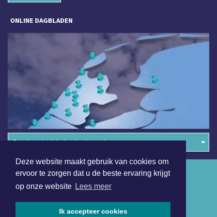
ONLINE DAGBLADEN
Overige dagbladen in de regio
Deze website maakt gebruik van cookies om
Algemene voorwaarden
ervoor te zorgen dat u de beste ervaring krijgt
op onze website
Lees meer
Disclaimer
Privacy Statement
Ik accepteer cookies