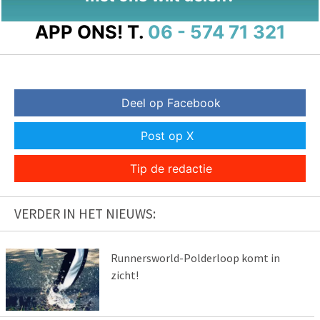
APP ONS!
T.
06 - 574 71 321
Deel op Facebook
Post op X
Tip de redactie
VERDER IN HET NIEUWS:
Runnersworld-Polderloop komt in
zicht!