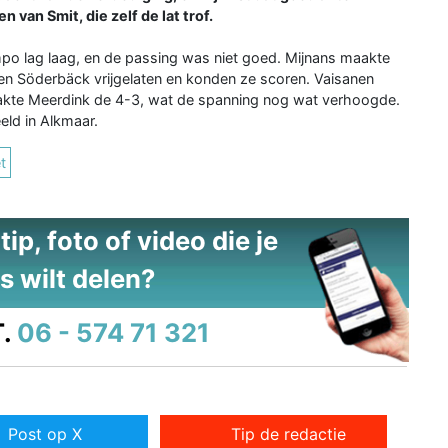
van Smit, die zelf de lat trof.
empo lag laag, en de passing was niet goed. Mijnans maakte
n Söderbäck vrijgelaten en konden ze scoren. Vaisanen
aakte Meerdink de 4-3, wat de spanning nog wat verhoogde.
ld in Alkmaar.
t
ip, foto of video die je
s wilt delen?
.
06 - 574 71 321
Post op X
Tip de redactie