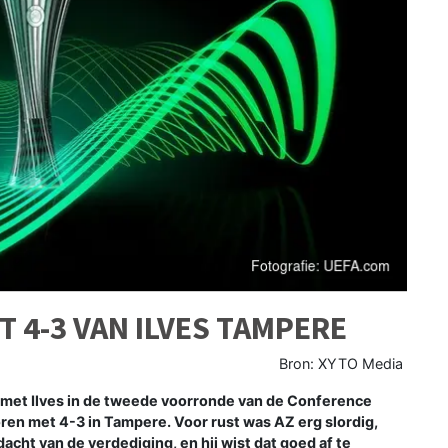
T 4-3 VAN ILVES TAMPERE
Bron: XYTO Media
l met Ilves in de tweede voorronde van de Conference
oren met 4-3 in Tampere. Voor rust was AZ erg slordig,
cht van de verdediging, en hij wist dat goed af te