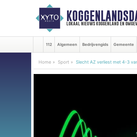
KOGGENLANDSD
lokaal nieuws koggenland en omgev
112
Algemeen
Bedrijvengids
Gemeente
Home
Sport
Slecht AZ verliest met 4-3 va