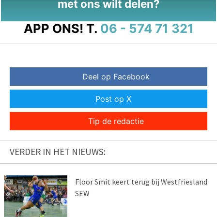
met ons wilt delen?
APP ONS!
T.
06 - 574 71 321
Deel op Facebook
Post op X
Tip de redactie
VERDER IN HET NIEUWS:
Floor Smit keert terug bij Westfriesland
SEW