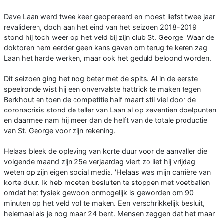
Dave Laan werd twee keer geopereerd en moest liefst twee jaar
revalideren, doch aan het eind van het seizoen 2018-2019
stond hij toch weer op het veld bij zijn club St. George. Waar de
doktoren hem eerder geen kans gaven om terug te keren zag
Laan het harde werken, maar ook het geduld beloond worden.
Dit seizoen ging het nog beter met de spits. Al in de eerste
speelronde wist hij een onvervalste hattrick te maken tegen
Berkhout en toen de competitie half maart stil viel door de
coronacrisis stond de teller van Laan al op zeventien doelpunten
en daarmee nam hij meer dan de helft van de totale productie
van St. George voor zijn rekening.
Helaas bleek de opleving van korte duur voor de aanvaller die
volgende maand zijn 25e verjaardag viert zo liet hij vrijdag
weten op zijn eigen social media. 'Helaas was mijn carrière van
korte duur. Ik heb moeten besluiten te stoppen met voetballen
omdat het fysiek gewoon onmogelijk is geworden om 90
minuten op het veld vol te maken. Een verschrikkelijk besluit,
helemaal als je nog maar 24 bent. Mensen zeggen dat het maar