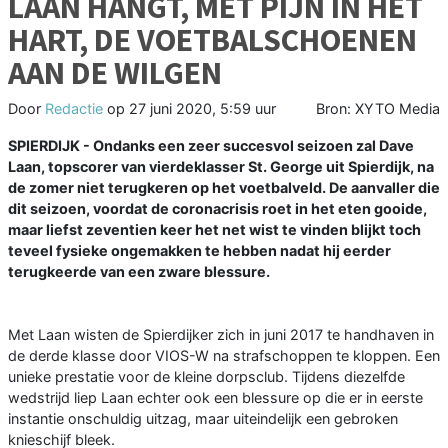
LAAN HANGT, MET PIJN IN HET
HART, DE VOETBALSCHOENEN
AAN DE WILGEN
Door
Redactie
op
27 juni 2020, 5:59 uur
Bron: XYTO Media
SPIERDIJK - Ondanks een zeer succesvol seizoen zal Dave
Laan, topscorer van vierdeklasser St. George uit Spierdijk, na
de zomer niet terugkeren op het voetbalveld. De aanvaller die
dit seizoen, voordat de coronacrisis roet in het eten gooide,
maar liefst zeventien keer het net wist te vinden blijkt toch
teveel fysieke ongemakken te hebben nadat hij eerder
terugkeerde van een zware blessure.
Met Laan wisten de Spierdijker zich in juni 2017 te handhaven in
de derde klasse door VIOS-W na strafschoppen te kloppen. Een
unieke prestatie voor de kleine dorpsclub. Tijdens diezelfde
wedstrijd liep Laan echter ook een blessure op die er in eerste
instantie onschuldig uitzag, maar uiteindelijk een gebroken
knieschijf bleek.