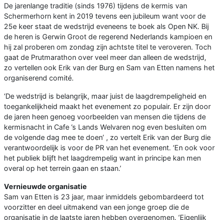
De jarenlange traditie (sinds 1976) tijdens de kermis van
Schermerhorn kent in 2019 tevens een jubileum want voor de
25e keer staat de wedstrijd eveneens te boek als Open NK. Bij
de heren is Gerwin Groot de regerend Nederlands kampioen en
hij zal proberen om zondag zijn achtste titel te veroveren. Toch
gaat de Prutmarathon over veel meer dan alleen de wedstrijd,
zo vertellen ook Erik van der Burg en Sam van Etten namens het
organiserend comité.
‘De wedstrijd is belangrijk, maar juist de laagdrempeligheid en
toegankelijkheid maakt het evenement zo populair. Er zijn door
de jaren heen genoeg voorbeelden van mensen die tijdens de
kermisnacht in Cafe ’s Lands Welvaren nog even besluiten om
de volgende dag mee te doen’ , zo vertelt Erik van der Burg die
verantwoordelijk is voor de PR van het evenement. ‘En ook voor
het publiek blijft het laagdrempelig want in principe kan men
overal op het terrein gaan en staan.’
Vernieuwde organisatie
Sam van Etten is 23 jaar, maar inmiddels gebombardeerd tot
voorzitter en deel uitmakend van een jonge groep die de
organisatie in de laatste jaren hebben overgenomen. ‘Eigenlijk