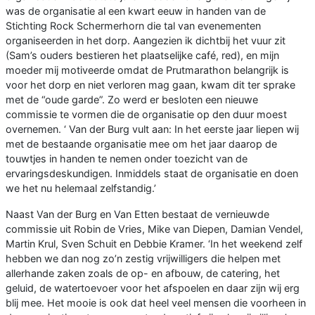
was de organisatie al een kwart eeuw in handen van de
Stichting Rock Schermerhorn die tal van evenementen
organiseerden in het dorp. Aangezien ik dichtbij het vuur zit
(Sam’s ouders bestieren het plaatselijke café, red), en mijn
moeder mij motiveerde omdat de Prutmarathon belangrijk is
voor het dorp en niet verloren mag gaan, kwam dit ter sprake
met de “oude garde”. Zo werd er besloten een nieuwe
commissie te vormen die de organisatie op den duur moest
overnemen. ‘ Van der Burg vult aan: In het eerste jaar liepen wij
met de bestaande organisatie mee om het jaar daarop de
touwtjes in handen te nemen onder toezicht van de
ervaringsdeskundigen. Inmiddels staat de organisatie en doen
we het nu helemaal zelfstandig.’
Naast Van der Burg en Van Etten bestaat de vernieuwde
commissie uit Robin de Vries, Mike van Diepen, Damian Vendel,
Martin Krul, Sven Schuit en Debbie Kramer. ‘In het weekend zelf
hebben we dan nog zo’n zestig vrijwilligers die helpen met
allerhande zaken zoals de op- en afbouw, de catering, het
geluid, de watertoevoer voor het afspoelen en daar zijn wij erg
blij mee. Het mooie is ook dat heel veel mensen die voorheen in