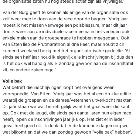
de organisatie zaten nu nog steeds actief zijn als vrijwilliger.’
Van der Burg geeft te kennen als enige van de organisatie ook
zelf weer mee te doen aan de race door de bagger. ‘Vorig jaar
moest ik het missen vanwege een polsblessure, maar dit jaar
doe ik weer aan de individuele race mee na in het verleden ook
enkele malen aan de groepenrace te hebben meegedaan.’ Ook
Van Etten liep de Prutmarathon al drie keer, maar houdt zich
komend weekend bezig met het organisatorische gedeelte. ‘Al
sinds een half jaar houd ik eigenlijk alle inschrijvingen bij dus dan
is het ook wel handig als ik zondag gewoon aan de inschrijftafel
zit, en andere zaken regel.’
Volle bak
Wat betreft die inschrijvingen loopt het overigens weer
voorspoedig. Van Etten: ‘Vorig jaar was het al een drukke editie
waarbij de groepen en de dames/veteranen uitverkocht raakten.
Dit jaar staan we wat betreft gelijk want het gaat weer die kant
op. Ook met de jeugd, die sinds een aantal jaren hun eigen race
heeft, lopen de inschrijvingen jaarlijks op. Het ziet er in ieder
geval heel goed uit. Ik denk dat er de komende dagen nog wel
wat bijkomt en dat we dan zondag gewoon “volle bak” hebben’.