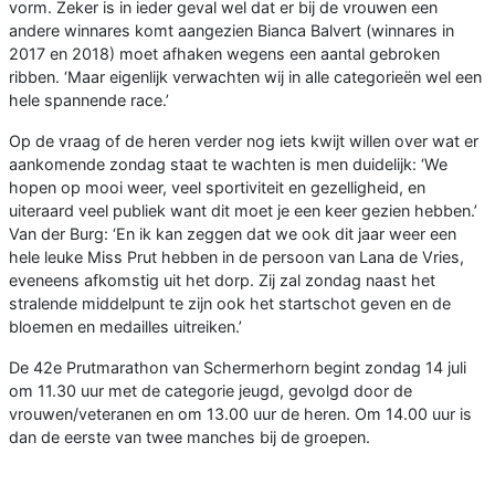
vorm. Zeker is in ieder geval wel dat er bij de vrouwen een
andere winnares komt aangezien Bianca Balvert (winnares in
2017 en 2018) moet afhaken wegens een aantal gebroken
ribben. ‘Maar eigenlijk verwachten wij in alle categorieën wel een
hele spannende race.’
Op de vraag of de heren verder nog iets kwijt willen over wat er
aankomende zondag staat te wachten is men duidelijk: ‘We
hopen op mooi weer, veel sportiviteit en gezelligheid, en
uiteraard veel publiek want dit moet je een keer gezien hebben.’
Van der Burg: ‘En ik kan zeggen dat we ook dit jaar weer een
hele leuke Miss Prut hebben in de persoon van Lana de Vries,
eveneens afkomstig uit het dorp. Zij zal zondag naast het
stralende middelpunt te zijn ook het startschot geven en de
bloemen en medailles uitreiken.’
De 42e Prutmarathon van Schermerhorn begint zondag 14 juli
om 11.30 uur met de categorie jeugd, gevolgd door de
vrouwen/veteranen en om 13.00 uur de heren. Om 14.00 uur is
dan de eerste van twee manches bij de groepen.