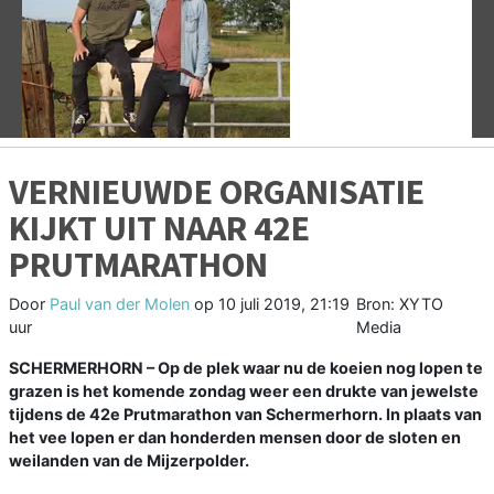
Vorige
V
VERNIEUWDE ORGANISATIE
KIJKT UIT NAAR 42E
PRUTMARATHON
Door
Paul van der Molen
op
10 juli 2019, 21:19
Bron: XYTO
uur
Media
SCHERMERHORN – Op de plek waar nu de koeien nog lopen te
grazen is het komende zondag weer een drukte van jewelste
tijdens de 42e Prutmarathon van Schermerhorn. In plaats van
het vee lopen er dan honderden mensen door de sloten en
weilanden van de Mijzerpolder.