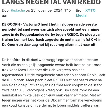
LANGS NEGENTAL VAN RKEDO
Door
Redactie
op
25 november 2024, 1:15
Bron:
XYTO
uur
Media
DE GOORN - Victoria O heeft het mislopen van de eerste
periodetitel snel weer van zich afgespeeld met een ruime
zege in de Koggenlandse derby tegen RKEDO. De ploeg van
trainer Lennart Loorbach zegevierde met maar liefst 0-6 in
De Goorn en daar zag het bij rust nog allerminst naar uit.
De hoofdrol in dit duel was weggelegd voor scheidsrechter
Vonk die na een gelijk opgaande eerste helft kort na rust rood
trok voor Koen Hateboer die zich vergreep aan een
tegenstander. Uit de toegekende strafschop schoot Robin Leek
de 0-1 binnen. Meer pech bleef RKEDO niet bespaard want na
een eigen doelpunt van Ryan Bos tilde Rick Koopman de stand
zelfs naar 0-3. Vervolgens kreeg ook Tim Floris rood na een
handsbal en mikte Leek opnieuw raak vaanf elf meter. Met elf
tegen negen was het voor de Obdammer formatie vervolgens
een koud kunstje om verder uit te lopen middels treffers van