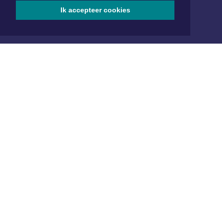
Ik accepteer cookies
Aanmelden
ONLINE DAGBLADEN
Overige dagbladen in de regio
Algemene voorwaarden
Disclaimer