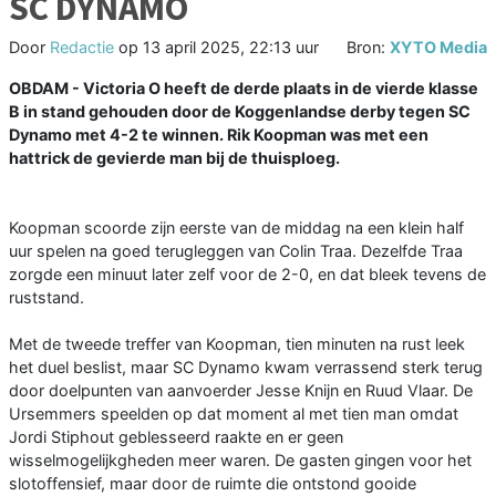
SC DYNAMO
Door
Redactie
op
13 april 2025, 22:13 uur
Bron:
XYTO Media
OBDAM - Victoria O heeft de derde plaats in de vierde klasse
B in stand gehouden door de Koggenlandse derby tegen SC
Dynamo met 4-2 te winnen. Rik Koopman was met een
hattrick de gevierde man bij de thuisploeg.
Koopman scoorde zijn eerste van de middag na een klein half
uur spelen na goed terugleggen van Colin Traa. Dezelfde Traa
zorgde een minuut later zelf voor de 2-0, en dat bleek tevens de
ruststand.
Met de tweede treffer van Koopman, tien minuten na rust leek
het duel beslist, maar SC Dynamo kwam verrassend sterk terug
door doelpunten van aanvoerder Jesse Knijn en Ruud Vlaar. De
Ursemmers speelden op dat moment al met tien man omdat
Jordi Stiphout geblesseerd raakte en er geen
wisselmogelijkgheden meer waren. De gasten gingen voor het
slotoffensief, maar door de ruimte die ontstond gooide