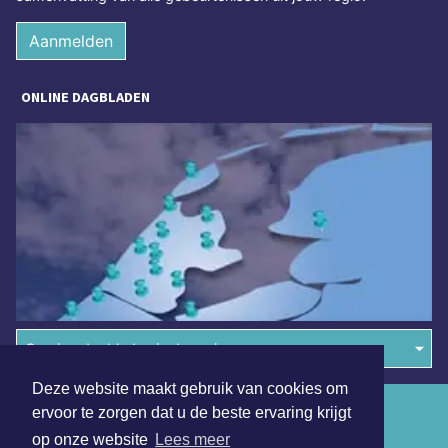
Aanmelden
ONLINE DAGBLADEN
Overige dagbladen in de regio
Deze website maakt gebruik van cookies om
Algemene voorwaarden
ervoor te zorgen dat u de beste ervaring krijgt
op onze website
Lees meer
Disclaimer