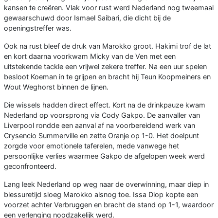
kansen te creëren. Vlak voor rust werd Nederland nog tweemaal
gewaarschuwd door Ismael Saibari, die dicht bij de
openingstreffer was.
Ook na rust bleef de druk van Marokko groot. Hakimi trof de lat
en kort daarna voorkwam Micky van de Ven met een
uitstekende tackle een vrijwel zekere treffer. Na een uur spelen
besloot Koeman in te grijpen en bracht hij Teun Koopmeiners en
Wout Weghorst binnen de lijnen.
Die wissels hadden direct effect. Kort na de drinkpauze kwam
Nederland op voorsprong via Cody Gakpo. De aanvaller van
Liverpool rondde een aanval af na voorbereidend werk van
Crysencio Summerville en zette Oranje op 1-0. Het doelpunt
zorgde voor emotionele taferelen, mede vanwege het
persoonlijke verlies waarmee Gakpo de afgelopen week werd
geconfronteerd.
Lang leek Nederland op weg naar de overwinning, maar diep in
blessuretijd sloeg Marokko alsnog toe. Issa Diop kopte een
voorzet achter Verbruggen en bracht de stand op 1-1, waardoor
een verlenging noodzakelijk werd.