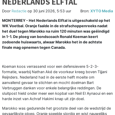
NEDERLANDS ELFTAL
Door
Redactie
op
30 juni 2026, 5:53 uur
Bron:
XYTO Media
MONTERREY - Het Nederlands Elftal is uitgeschakeld op het
WK Voetbal. Oranje faalde in de strafschoppenreeks nadat
het duel tegen Marokko na ruim 120 minuten was geëindigd
in 1-1. De ploeg van bondscoach Ronald Koeman keert
zodoende huiswaarts, alwaar Marokko het in de achtste
finale mag opnemen tegen Canada.
Koeman koos verrassend voor een defensievere 5-2-3-
formatie, waarbij Nathan Aké de voorkeur kreeg boven Tijjani
Reijnders. Nederland had in de eerste helft moeite om
aanvallend gevaar te stichten en mocht doelman Bart
Verbruggen danken voor enkele belangrijke reddingen. De
sluitpost hield onder meer een kopbal van Neil El Aynaoui en een
harde inzet van Achraf Hakimi knap uit zijn doel.
Marokko was gedurende het grootste deel van de wedstrijd de
gevaarlijkste ploeg. Oranje speelde slordig en wist nauwelijks