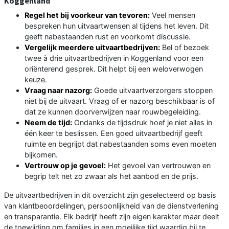
Koggenland
Regel het bij voorkeur van tevoren:
Veel mensen
bespreken hun uitvaartwensen al tijdens het leven. Dit
geeft nabestaanden rust en voorkomt discussie.
Vergelijk meerdere uitvaartbedrijven:
Bel of bezoek
twee à drie uitvaartbedrijven in Koggenland voor een
oriënterend gesprek. Dit helpt bij een weloverwogen
keuze.
Vraag naar nazorg:
Goede uitvaartverzorgers stoppen
niet bij de uitvaart. Vraag of er nazorg beschikbaar is of
dat ze kunnen doorverwijzen naar rouwbegeleiding.
Neem de tijd:
Ondanks de tijdsdruk hoef je niet alles in
één keer te beslissen. Een goed uitvaartbedrijf geeft
ruimte en begrijpt dat nabestaanden soms even moeten
bijkomen.
Vertrouw op je gevoel:
Het gevoel van vertrouwen en
begrip telt net zo zwaar als het aanbod en de prijs.
De uitvaartbedrijven in dit overzicht zijn geselecteerd op basis
van klantbeoordelingen, persoonlijkheid van de dienstverlening
en transparantie. Elk bedrijf heeft zijn eigen karakter maar deelt
de toewijding om families in een moeilijke tijd waardig bij te