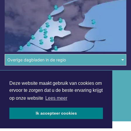
Overige dagbladen in de regio
Algemene voorwaarden
Deze website maakt gebruik van cookies om
Disclaimer
ervoor te zorgen dat u de beste ervaring krijgt
op onze website
Lees meer
Privacy Statement
Copyright (c) 2026 | Koggenlandsdagblad.nl - Alle rechten
Ik accepteer cookies
voorbehouden