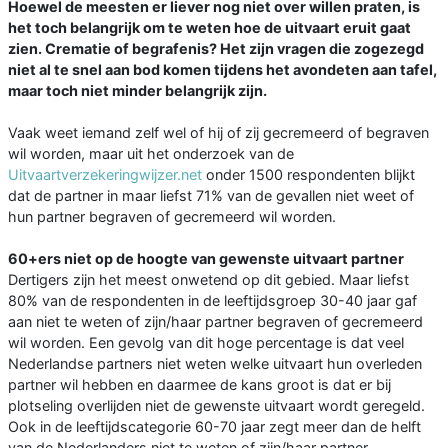
Hoewel de meesten er liever nog niet over willen praten, is
het toch belangrijk om te weten hoe de uitvaart eruit gaat
zien. Crematie of begrafenis? Het zijn vragen die zogezegd
niet al te snel aan bod komen tijdens het avondeten aan tafel,
maar toch niet minder belangrijk zijn.
Vaak weet iemand zelf wel of hij of zij gecremeerd of begraven
wil worden, maar uit het onderzoek van de
Uitvaartverzekeringwijzer.net
onder 1500 respondenten blijkt
dat de partner in maar liefst 71% van de gevallen niet weet of
hun partner begraven of gecremeerd wil worden.
60+ers niet op de hoogte van gewenste uitvaart partner
Dertigers zijn het meest onwetend op dit gebied. Maar liefst
80% van de respondenten in de leeftijdsgroep 30-40 jaar gaf
aan niet te weten of zijn/haar partner begraven of gecremeerd
wil worden. Een gevolg van dit hoge percentage is dat veel
Nederlandse partners niet weten welke uitvaart hun overleden
partner wil hebben en daarmee de kans groot is dat er bij
plotseling overlijden niet de gewenste uitvaart wordt geregeld.
Ook in de leeftijdscategorie 60-70 jaar zegt meer dan de helft
van de Nederlanders niet te weten of zijn/haar partner