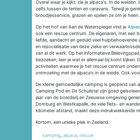
Overal waar je kijkt, zie je alpaca's. In de weiden
zelfs tussen de tenten en caravans. Terwijl je gen
broodjesservice, grazen en spelen ze om je heen.
Op het hof van Aan de Waterspiegel vind je
Alpac
ook een rescue centrum. De eigenaren, met een be
liefde, aandacht en geduld veel hulpbehoevende a
en resocialisatie van deze zieke en verwaarloosde
van al dit werk. Op het informatieve Belevingspad,
bezoeken, leer je wat er allemaal bij komt kijken.
activiteiten waarmee je het rescue centrum onders
ontmoeting met de alpaca’s in de weide. Ook voor 
De kleine gemoedelijke camping is geopend van a
Camping Pod en De Schuilstal zijn goed geïsoleer
jaar van de boerderij en Zeeuwse omgeving genie
Domburg en Westkapelle, de vele fiets- en wande
kilometer afstand, maakt deze indrukwekkende min
Kortom, een unieke plek in Zeeland.
camping
,
alpaca
,
rescue