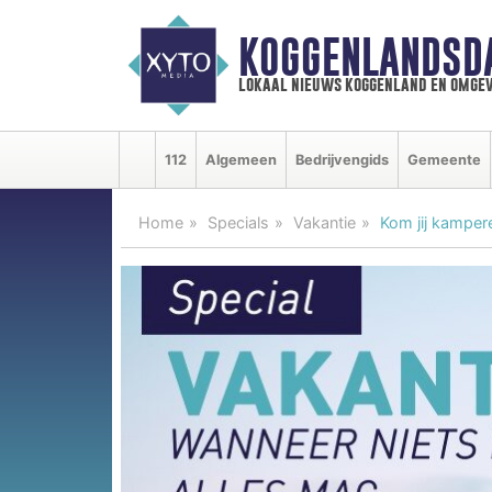
KOGGENLANDSD
lokaal nieuws koggenland en omgev
112
Algemeen
Bedrijvengids
Gemeente
Home
Specials
Vakantie
Kom jij kampere