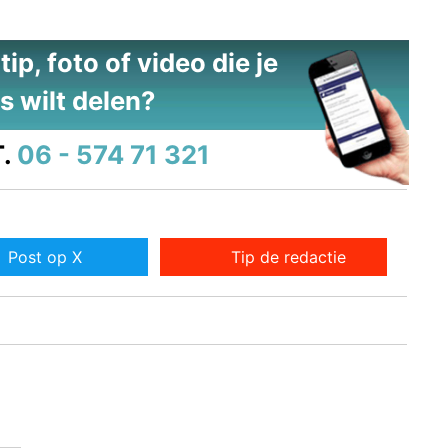
ip, foto of video die je
s wilt delen?
.
06 - 574 71 321
Post op X
Tip de redactie