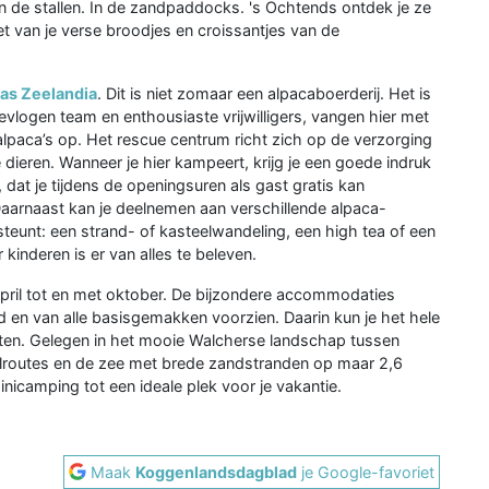
. In de stallen. In de zandpaddocks. 's Ochtends ontdek je ze
iet van je verse broodjes en croissantjes van de
as Zeelandia
. Dit is niet zomaar een alpacaboerderij. Het is
vlogen team en enthousiaste vrijwilligers, vangen hier met
lpaca’s op. Het rescue centrum richt zich op de verzorging
 dieren. Wanneer je hier kampeert, krijg je een goede indruk
 dat je tijdens de openingsuren als gast gratis kan
 Daarnaast kan je deelnemen aan verschillende alpaca-
teunt: een strand- of kasteelwandeling, een high tea of een
kinderen is er van alles te beleven.
pril tot en met oktober. De bijzondere accommodaties
d en van alle basisgemakken voorzien. Daarin kun je het hele
ten. Gelegen in het mooie Walcherse landschap tussen
lroutes en de zee met brede zandstranden op maar 2,6
icamping tot een ideale plek voor je vakantie.
Maak
Koggenlandsdagblad
je Google-favoriet