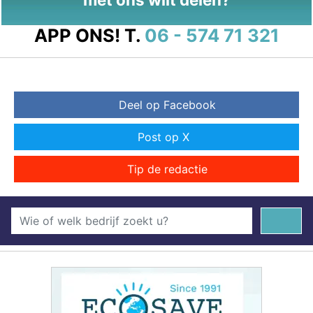
APP ONS!
T.
06 - 574 71 321
Deel op Facebook
Post op X
Tip de redactie