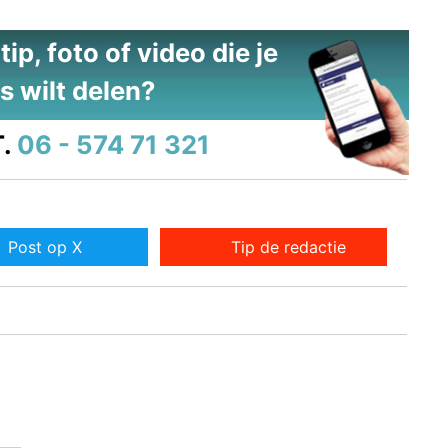
ip, foto of video die je
s wilt delen?
.
06 - 574 71 321
Post op X
Tip de redactie