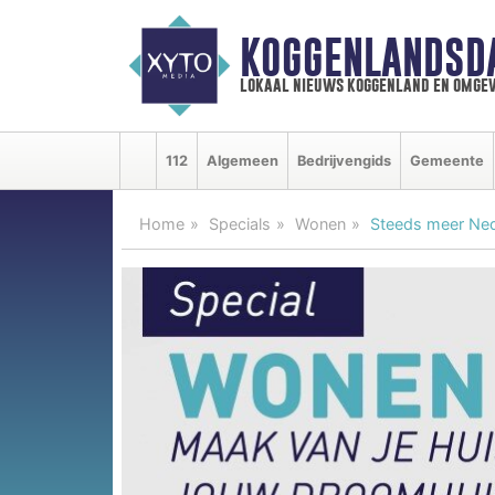
KOGGENLANDSD
lokaal nieuws koggenland en omgev
112
Algemeen
Bedrijvengids
Gemeente
Home
Specials
Wonen
Steeds meer Ned