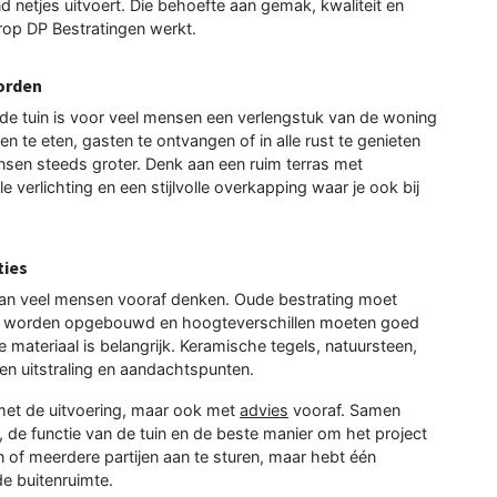
d netjes uitvoert. Die behoefte aan gemak, kwaliteit en
rop DP Bestratingen werkt.
worden
de tuin is voor veel mensen een verlengstuk van de woning
 te eten, gasten te ontvangen of in alle rust te genieten
sen steeds groter. Denk aan een ruim terras met
e verlichting en een stijlvolle overkapping waar je ook bij
ties
 dan veel mensen vooraf denken. Oude bestrating moet
w worden opgebouwd en hoogteverschillen moeten goed
materiaal is belangrijk. Keramische tegels, natuursteen,
gen uitstraling en aandachtspunten.
 met de uitvoering, maar ook met
advies
vooraf. Samen
 de functie van de tuin en de beste manier om het project
en of meerdere partijen aan te sturen, maar hebt één
e buitenruimte.