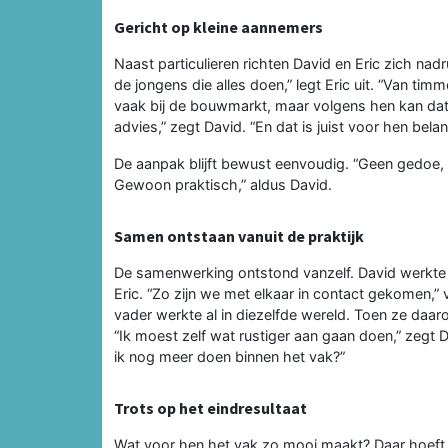
Gericht op kleine aannemers
Naast particulieren richten David en Eric zich nadr
de jongens die alles doen,” legt Eric uit. “Van ti
vaak bij de bouwmarkt, maar volgens hen kan dat 
advies,” zegt David. “En dat is juist voor hen bela
De aanpak blijft bewust eenvoudig. “Geen gedoe, 
Gewoon praktisch,” aldus David.
Samen ontstaan vanuit de praktijk
De samenwerking ontstond vanzelf. David werkte a
Eric. “Zo zijn we met elkaar in contact gekomen,” 
vader werkte al in diezelfde wereld. Toen ze daar
“Ik moest zelf wat rustiger aan gaan doen,” zegt 
ik nog meer doen binnen het vak?”
Trots op het eindresultaat
Wat voor hen het vak zo mooi maakt? Daar hoeft Dav