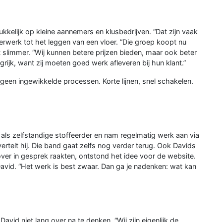
ukkelijk op kleine aannemers en klusbedrijven. “Dat zijn vaak
mmerwerk tot het leggen van een vloer. ”Die groep koopt nu
slimmer. “Wij kunnen betere prijzen bieden, maar ook beter
ngrijk, want zij moeten goed werk afleveren bij hun klant.”
geen ingewikkelde processen. Korte lijnen, snel schakelen.
ls zelfstandige stoffeerder en nam regelmatig werk aan via
vertelt hij. Die band gaat zelfs nog verder terug. Ook Davids
over in gesprek raakten, ontstond het idee voor de website.
David. “Het werk is best zwaar. Dan ga je nadenken: wat kan
id niet lang over na te denken. “Wij zijn eigenlijk de