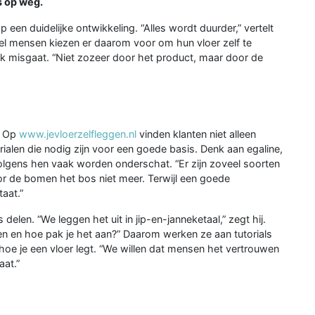
s op weg.
p een duidelijke ontwikkeling. “Alles wordt duurder,” vertelt
eel mensen kiezen er daarom voor om hun vloer zelf te
vaak misgaat. “Niet zozeer door het product, maar door de
n. Op
www.jevloerzelfleggen.nl
vinden klanten niet alleen
rialen die nodig zijn voor een goede basis. Denk aan egaline,
volgens hen vaak worden onderschat. “Er zijn zoveel soorten
or de bomen het bos niet meer. Terwijl een goede
aat.”
elen. “We leggen het uit in jip-en-janneketaal,” zegt hij.
n en hoe pak je het aan?” Daarom werken ze aan tutorials
hoe je een vloer legt. “We willen dat mensen het vertrouwen
aat.”