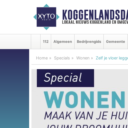
KOGGENLANDSD
lokaal nieuws koggenland en omgev
112
Algemeen
Bedrijvengids
Gemeente
Home
Specials
Wonen
Zelf je vloer le