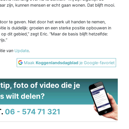
klaar zijn, kunnen mensen er echt gaan wonen. Dat blijft mooi.
oor te geven. Niet door het werk uit handen te nemen,
e is duidelijk: groeien en een sterke positie opbouwen in
 dit gebied,” zegt Eric. “Maar de basis blijft hetzelfde:
js.”
itie van
Update
.
Maak
Koggenlandsdagblad
je Google-favoriet
ip, foto of video die je
s wilt delen?
.
06 - 574 71 321