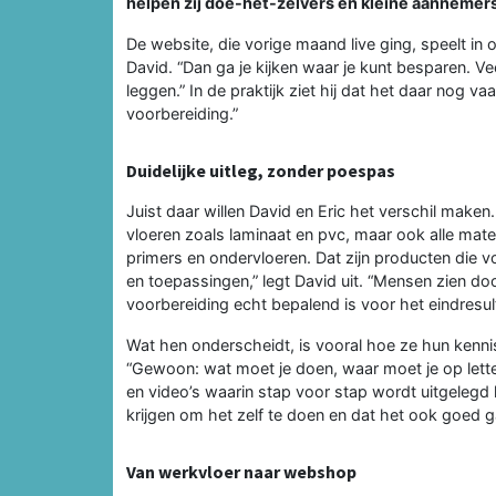
helpen zij doe-het-zelvers én kleine aannemer
De website, die vorige maand live ging, speelt in o
David. “Dan ga je kijken waar je kunt besparen. V
leggen.” In de praktijk ziet hij dat het daar nog 
voorbereiding.”
Duidelijke uitleg, zonder poespas
Juist daar willen David en Eric het verschil make
vloeren zoals laminaat en pvc, maar ook alle mate
primers en ondervloeren. Dat zijn producten die 
en toepassingen,” legt David uit. “Mensen zien do
voorbereiding echt bepalend is voor het eindresult
Wat hen onderscheidt, is vooral hoe ze hun kennis d
“Gewoon: wat moet je doen, waar moet je op lette
en video’s waarin stap voor stap wordt uitgelegd 
krijgen om het zelf te doen en dat het ook goed g
Van werkvloer naar webshop