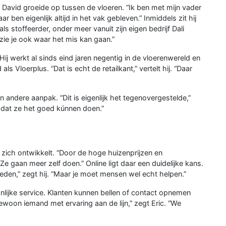
n. David groeide op tussen de vloeren. “Ik ben met mijn vader
ben eigenlijk altijd in het vak gebleven.” Inmiddels zit hij
d als stoffeerder, onder meer vanuit zijn eigen bedrijf Dali
n zie je ook waar het mis kan gaan.”
ij werkt al sinds eind jaren negentig in de vloerenwereld en
ls Vloerplus. “Dat is echt de retailkant,” vertelt hij. “Daar
 andere aanpak. “Dit is eigenlijk het tegenovergestelde,”
n dat ze het goed kúnnen doen.”
t zich ontwikkelt. “Door de hoge huizenprijzen en
 gaan meer zelf doen.” Online ligt daar een duidelijke kans.
ieden,” zegt hij. “Maar je moet mensen wel echt helpen.”
jke service. Klanten kunnen bellen of contact opnemen
gewoon iemand met ervaring aan de lijn,” zegt Eric. “We