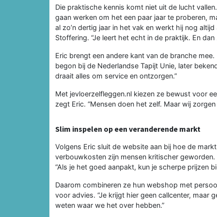
Die praktische kennis komt niet uit de lucht valle
gaan werken om het een paar jaar te proberen, maar 
al zo’n dertig jaar in het vak en werkt hij nog altij
Stoffering. “Je leert het echt in de praktijk. En da
Eric brengt een andere kant van de branche mee. H
begon bij de Nederlandse Tapijt Unie, later bekend a
draait alles om service en ontzorgen.”
Met jevloerzelfleggen.nl kiezen ze bewust voor een
zegt Eric. “Mensen doen het zelf. Maar wij zorge
Slim inspelen op een veranderende markt
Volgens Eric sluit de website aan bij hoe de mark
verbouwkosten zijn mensen kritischer geworden. Ze
“Als je het goed aanpakt, kun je scherpe prijzen b
Daarom combineren ze hun webshop met persoonli
voor advies. “Je krijgt hier geen callcenter, maar 
weten waar we het over hebben.”