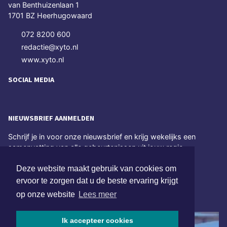
van Benthuizenlaan 1
1701 BZ Heerhugowaard
072 8200 600
redactie@xyto.nl
www.xyto.nl
SOCIAL MEDIA
NIEUWSBRIEF AANMELDEN
Schrijf je in voor onze nieuwsbrief en krijg wekelijks een
samenvatting van alle gebeurtenissen uit jouw regio.
Deze website maakt gebruik van cookies om
Aanmelden
ervoor te zorgen dat u de beste ervaring krijgt
op onze website
Lees meer
ONLINE DAGBLADEN
Ik accepteer cookies