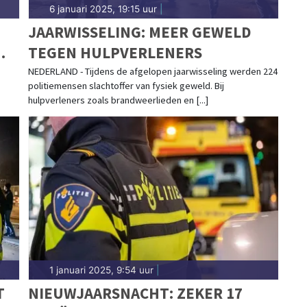
6 januari 2025, 19:15 uur
|
JAARWISSELING: MEER GEWELD
TEGEN HULPVERLENERS
NEDERLAND - Tijdens de afgelopen jaarwisseling werden 224
politiemensen slachtoffer van fysiek geweld. Bij
hulpverleners zoals brandweerlieden en [...]
1 januari 2025, 9:54 uur
|
T
NIEUWJAARSNACHT: ZEKER 17