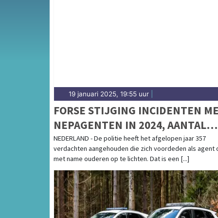
Van incidenten op de N243 en de Drechterl
en Scharwoude — onze redactie volgt het 1
19 januari 2025, 19:55 uur
|
FORSE STIJGING INCIDENTEN M
NEPAGENTEN IN 2024, AANTAL
AANHOUDINGEN VERDUBBELD
NEDERLAND - De politie heeft het afgelopen jaar 357
verdachten aangehouden die zich voordeden als agent
met name ouderen op te lichten. Dat is een [...]