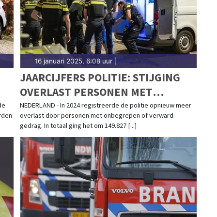
16 januari 2025, 6:08 uur
|
JAARCIJFERS POLITIE: STIJGING
OVERLAST PERSONEN MET
VERWARD GEDRAG HOUDT AAN
de
NEDERLAND - In 2024 registreerde de politie opnieuw meer
orden
overlast door personen met onbegrepen of verward
gedrag. In totaal ging het om 149.827 [...]