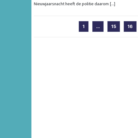
Nieuwjaarsnacht heeft de politie daarom [...]
1
...
15
16