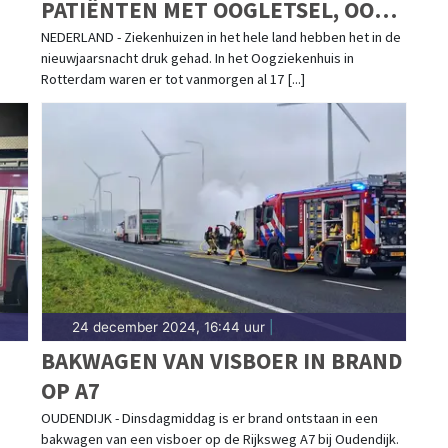
PATIËNTEN MET OOGLETSEL, OOK
VEEL ALCOHOLVERGIFTIGING
NEDERLAND - Ziekenhuizen in het hele land hebben het in de
nieuwjaarsnacht druk gehad. In het Oogziekenhuis in
ONDER JONGEREN
Rotterdam waren er tot vanmorgen al 17 [...]
24 december 2024, 16:44 uur
|
BAKWAGEN VAN VISBOER IN BRAND
OP A7
LD
OUDENDIJK - Dinsdagmiddag is er brand ontstaan in een
bakwagen van een visboer op de Rijksweg A7 bij Oudendijk.