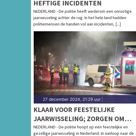
HEFTIGE INCIDENTEN
NEDERLAND - De politie heeft wederom een onrustige
jaarwisseling achter de rug. In het hele land hadden
politiemensen de handen vol aan incidenten, [...]
27 december 2024, 21:29 uur
|
KLAAR VOOR FEESTELIJKE
JAARWISSELING; ZORGEN OM
JAARLIJKS TERUGKEREND GEWE
NEDERLAND - De politie hoopt op een feestelijke en
gezellige jaarwisseling in Nederland. In aanloop naar de