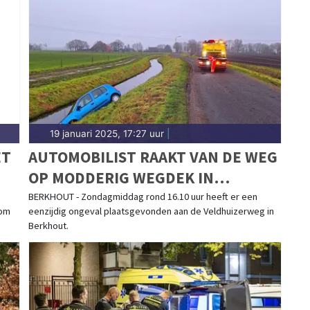
andseweg tot meldingen in Obdam, Berkhout, Ursem
12-nieuws in Koggenland.
19 januari 2025, 17:27 uur
|
ET
AUTOMOBILIST RAAKT VAN DE WEG
OP MODDERIG WEGDEK IN
BERKHOUT
BERKHOUT - Zondagmiddag rond 16.10 uur heeft er een
 om
eenzijdig ongeval plaatsgevonden aan de Veldhuizerweg in
Berkhout.