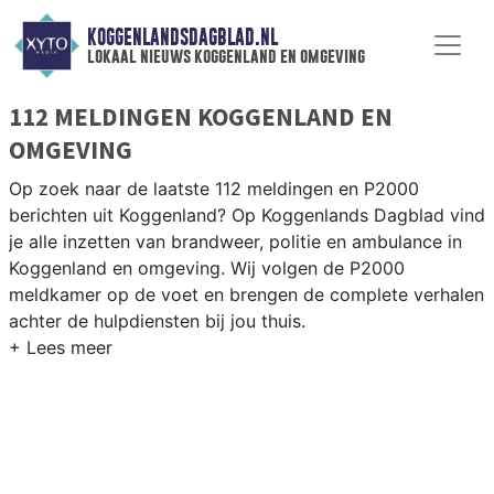
KOGGENLANDSDAGBLAD.NL
lokaal nieuws koggenland en omgeving
112 MELDINGEN KOGGENLAND EN
OMGEVING
Op zoek naar de laatste 112 meldingen en P2000
berichten uit Koggenland? Op Koggenlands Dagblad vind
je alle inzetten van brandweer, politie en ambulance in
Koggenland en omgeving. Wij volgen de P2000
meldkamer op de voet en brengen de complete verhalen
achter de hulpdiensten bij jou thuis.
P2000 MELDINGEN KOGGENLAND
Van incidenten op de N243 en de Drechterlandseweg
tot meldingen in Obdam, Berkhout, Ursem en
Scharwoude — onze redactie volgt het 112-nieuws in
Koggenland.