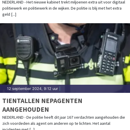
WIJKEN
NEDERLAND - Het nieuwe kabinet trekt miljoenen extra uit voor digitaal
politiewerk en politiewerk in de wijken. De politie is blij met het extra
geld [...]
12 september 2024, 9:12 uur
|
TIENTALLEN NEPAGENTEN
AANGEHOUDEN
NEDERLAND - De politie heeft dit jaar 167 verdachten aangehouden die
zich voordeden als agent om anderen op te lichten. Het aantal
incidenten met [...]