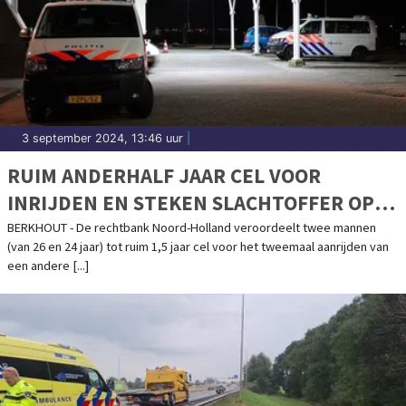
3 september 2024, 13:46 uur
|
RUIM ANDERHALF JAAR CEL VOOR
INRIJDEN EN STEKEN SLACHTOFFER OP
TANKSTATION BERKHOUT
BERKHOUT - De rechtbank Noord-Holland veroordeelt twee mannen
(van 26 en 24 jaar) tot ruim 1,5 jaar cel voor het tweemaal aanrijden van
een andere [...]