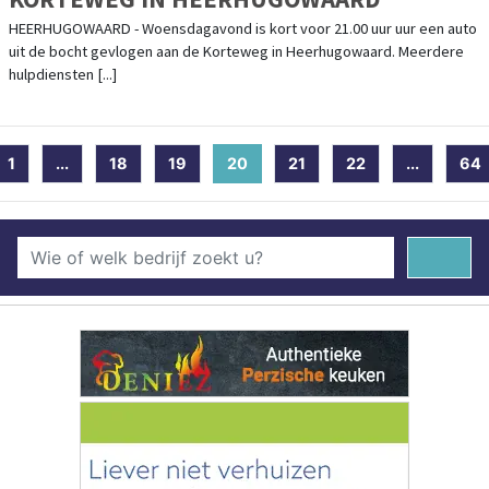
HEERHUGOWAARD - Woensdagavond is kort voor 21.00 uur uur een auto
uit de bocht gevlogen aan de Korteweg in Heerhugowaard. Meerdere
hulpdiensten [...]
1
...
18
19
20
(current)
21
22
...
64