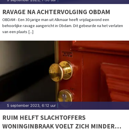
RAVAGE NA ACHTERVOLGING OBDAM
OBDAM - Een 30-jarige man uit Alkmaar heeft vrijdagavond een
behoorlijke ravage aangericht in Obdam. Dit gebeurde na het verlaten
van een plaats [...]
5 september 2023, 6:12 uur
|
RUIM HELFT SLACHTOFFERS
WONINGINBRAAK VOELT ZICH MINDER