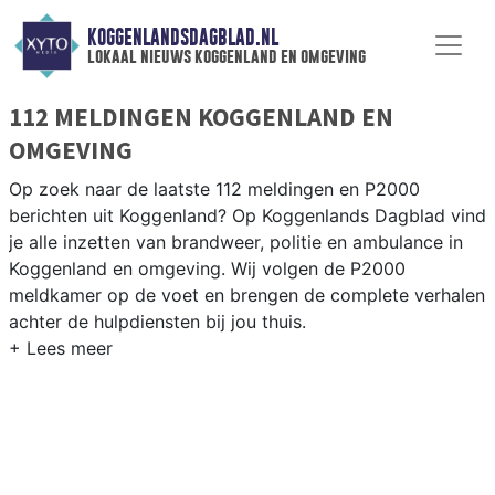
KOGGENLANDSDAGBLAD.NL
lokaal nieuws koggenland en omgeving
112 MELDINGEN KOGGENLAND EN
OMGEVING
Op zoek naar de laatste 112 meldingen en P2000
berichten uit Koggenland? Op Koggenlands Dagblad vind
je alle inzetten van brandweer, politie en ambulance in
Koggenland en omgeving. Wij volgen de P2000
meldkamer op de voet en brengen de complete verhalen
achter de hulpdiensten bij jou thuis.
P2000 MELDINGEN KOGGENLAND
Van incidenten op de N243 en de Drechterlandseweg
tot meldingen in Obdam, Berkhout, Ursem en
Scharwoude — onze redactie volgt het 112-nieuws in
Koggenland.