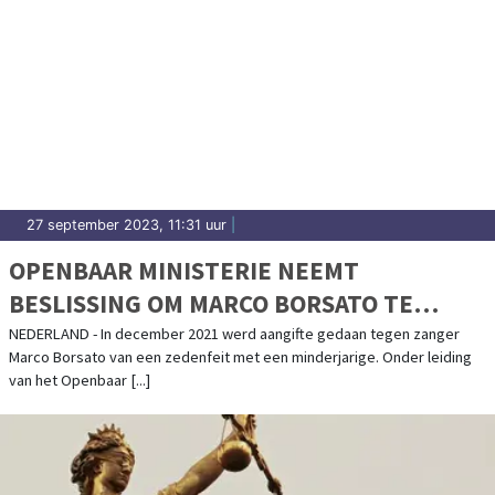
27 september 2023, 11:31 uur
|
OPENBAAR MINISTERIE NEEMT
BESLISSING OM MARCO BORSATO TE
DAGVAARDEN IN ZEDENZAAK
NEDERLAND - In december 2021 werd aangifte gedaan tegen zanger
Marco Borsato van een zedenfeit met een minderjarige. Onder leiding
van het Openbaar [...]