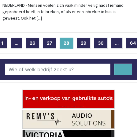
VEILIG
NEDERLAND - Mensen voelen zich vaak minder veilig nadat iemand
geprobeerd heeft in te breken, of als er een inbreker in huis is
geweest. Ook het [...]
1
...
26
27
28
(current)
29
30
...
64