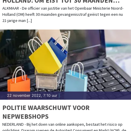
HOLLAND: OM EIST TOT 30 MAANDEN
CELSTRAF
ALKMAAR - De officier van justitie van het Openbaar Ministerie Noord-
Holland (OM) heeft 30 maanden gevangenisstraf geëist tegen een nu
21-jarige man [...]
22 november 2022, 7:10 uur
|
POLITIE WAARSCHUWT VOOR
NEPWEBSHOPS
NEDERLAND - Bij het doen van online aankopen, bestaat het risico op
oplichting. Daarom roepen de Autoriteit Consument en Markt (ACM), de