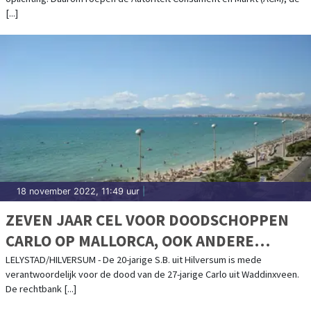
[...]
18 november 2022, 11:49 uur
|
ZEVEN JAAR CEL VOOR DOODSCHOPPEN
CARLO OP MALLORCA, OOK ANDERE
VERDACHTEN VEROORDEELD TOT
LELYSTAD/HILVERSUM - De 20-jarige S.B. uit Hilversum is mede
verantwoordelijk voor de dood van de 27-jarige Carlo uit Waddinxveen.
JARENLANGE CELSTRAFFEN
De rechtbank [...]