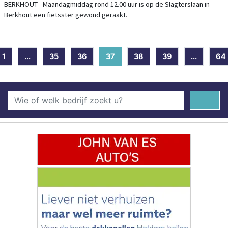
BERKHOUT - Maandagmiddag rond 12.00 uur is op de Slagterslaan in
Berkhout een fietsster gewond geraakt.
1
...
35
36
37
(current)
38
39
...
64