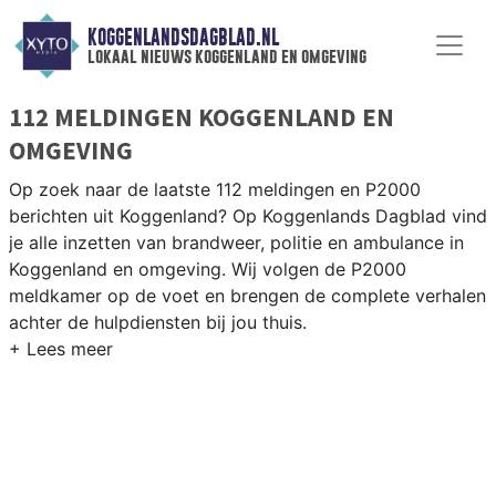
KOGGENLANDSDAGBLAD.NL
lokaal nieuws koggenland en omgeving
112 MELDINGEN KOGGENLAND EN
OMGEVING
Op zoek naar de laatste 112 meldingen en P2000
berichten uit Koggenland? Op Koggenlands Dagblad vind
je alle inzetten van brandweer, politie en ambulance in
Koggenland en omgeving. Wij volgen de P2000
meldkamer op de voet en brengen de complete verhalen
achter de hulpdiensten bij jou thuis.
P2000 MELDINGEN KOGGENLAND
Van incidenten op de N243 en de Drechterlandseweg
tot meldingen in Obdam, Berkhout, Ursem en
Scharwoude — onze redactie volgt het 112-nieuws in
Koggenland.