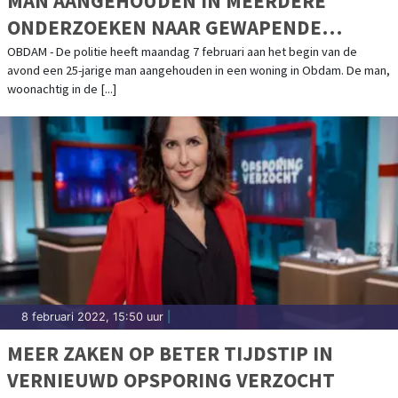
MAN AANGEHOUDEN IN MEERDERE
ONDERZOEKEN NAAR GEWAPENDE
OVERVALLEN
OBDAM - De politie heeft maandag 7 februari aan het begin van de
avond een 25-jarige man aangehouden in een woning in Obdam. De man,
woonachtig in de [...]
8 februari 2022, 15:50 uur
|
MEER ZAKEN OP BETER TIJDSTIP IN
VERNIEUWD OPSPORING VERZOCHT