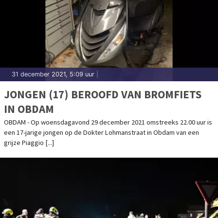
31 december 2021, 5:09 uur
|
JONGEN (17) BEROOFD VAN BROMFIETS
IN OBDAM
OBDAM - Op woensdagavond 29 december 2021 omstreeks 22.00 uur is
een 17-jarige jongen op de Dokter Lohmanstraat in Obdam van een
grijze Piaggio [...]