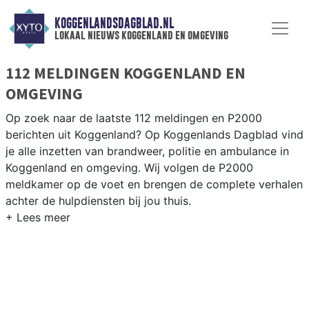
KOGGENLANDSDAGBLAD.NL
lokaal nieuws koggenland en omgeving
112 MELDINGEN KOGGENLAND EN
OMGEVING
Op zoek naar de laatste 112 meldingen en P2000
berichten uit Koggenland? Op Koggenlands Dagblad vind
je alle inzetten van brandweer, politie en ambulance in
Koggenland en omgeving. Wij volgen de P2000
meldkamer op de voet en brengen de complete verhalen
achter de hulpdiensten bij jou thuis.
P2000 MELDINGEN KOGGENLAND
Van incidenten op de N243 en de Drechterlandseweg
tot meldingen in Obdam, Berkhout, Ursem en
Scharwoude — onze redactie volgt het 112-nieuws in
Koggenland.