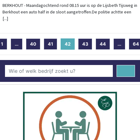
BERKHOUT - Maandagochtend rond 08.15 uur is op de Lijsbeth Tijsweg in
Berkhout een auto half in de sloot aangetroffen.De politie achtte een
[...]
1
...
40
41
42
(current)
43
44
...
64